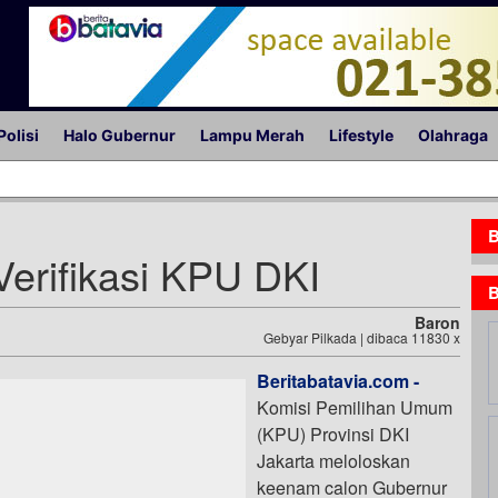
Polisi
Halo Gubernur
Lampu Merah
Lifestyle
Olahraga
B
erifikasi KPU DKI
B
Baron
Gebyar Pilkada | dibaca 11830 x
Beritabatavia.com -
Komisi Pemilihan Umum
(KPU) Provinsi DKI
Jakarta meloloskan
keenam calon Gubernur