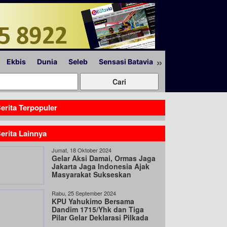
»
Ekbis
Dunia
Seleb
Sensasi Batavia
Peristiwa
Lapor
erita Terpopuler
erita Lainnya
Jumat, 18 Oktober 2024
Gelar Aksi Damai, Ormas Jaga
Jakarta Jaga Indonesia Ajak
Masyarakat Sukseskan
Pilkada Serentak
Rabu, 25 September 2024
KPU Yahukimo Bersama
Dandim 1715/Yhk dan Tiga
Pilar Gelar Deklarasi Pilkada
Damai 2024