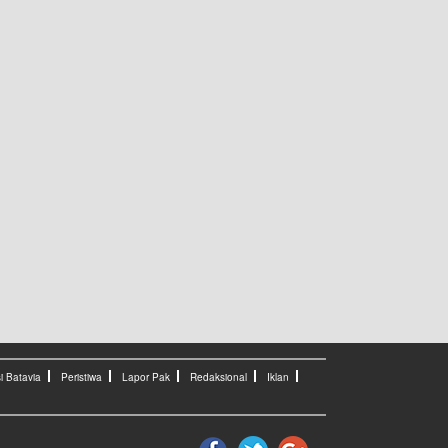
i Batavia
Peristiwa
Lapor Pak
Redaksional
Iklan