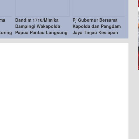
ama
Dandim 1710/Mimika
Pj Gubernur Bersama
Dampingi Wakapolda
Kapolda dan Pangdam
oring
Papua Pantau Langsung
Jaya Tinjau Kesiapan
Pemungutan Suara
TPS Asrama Brimob