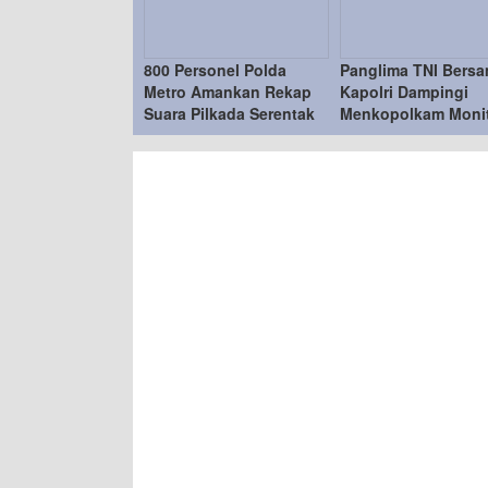
800 Personel Polda
Panglima TNI Bers
Metro Amankan Rekap
Kapolri Dampingi
Suara Pilkada Serentak
Menkopolkam Monit
2024
Pilkada 2024