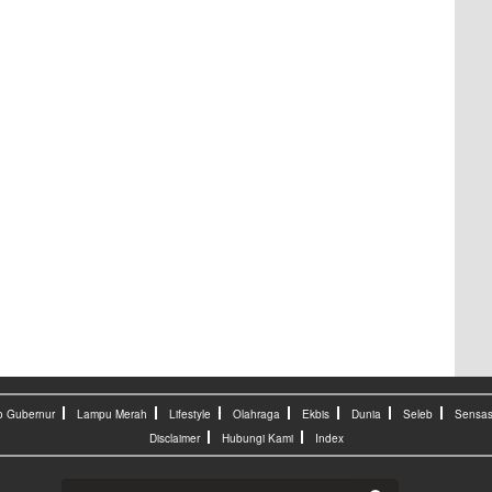
o Gubernur
Lampu Merah
Lifestyle
Olahraga
Ekbis
Dunia
Seleb
Sensas
Disclaimer
Hubungi Kami
Index