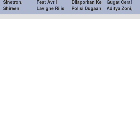
Sinetron,
Feat Avril
Dilaporkan Ke
Gugat Cerai
Shireen
Lavigne Rilis
Polisi Dugaan
Aditya Zoni,
Sungkar
Single Terbaru
Tidak Memiliki
Mengaku
Fokus
“Better Days”
Itikad Baik
Sering
Dampingi
Adanya
Anak dan
Pertengkaran
Kembangkan
Bisnis