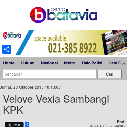
Share
»
Home
Hukum
Nasional
Metro
Halo Polisi
Halo Gub
Jumat, 23 Oktober 2015 18:13:08
Velove Vexia Sambangi
KPK
Endi
Share
Post
Seleb | dibaca 14635 x