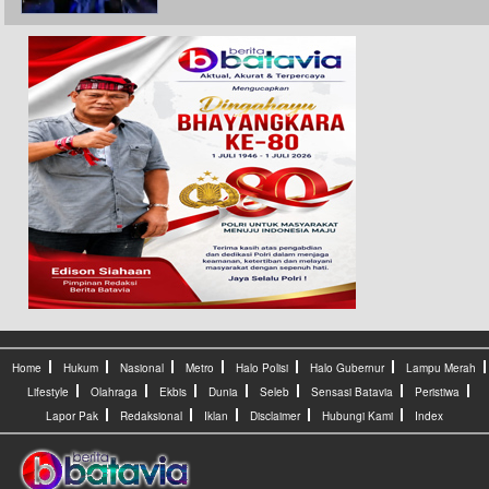
Home
Hukum
Nasional
Metro
Halo Polisi
Halo Gubernur
Lampu Merah
Lifestyle
Olahraga
Ekbis
Dunia
Seleb
Sensasi Batavia
Peristiwa
Lapor Pak
Redaksional
Iklan
Disclaimer
Hubungi Kami
Index