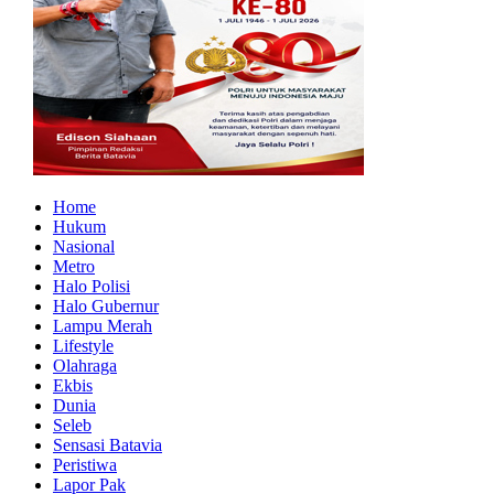
Home
Hukum
Nasional
Metro
Halo Polisi
Halo Gubernur
Lampu Merah
Lifestyle
Olahraga
Ekbis
Dunia
Seleb
Sensasi Batavia
Peristiwa
Lapor Pak