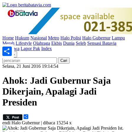
Home
Hukum
Nasional
Metro
Halo Polisi
Halo Gubernur
Lampu
Merah
Lifestyle
Olahraga
Ekbis
Dunia
Seleb
Sensasi Batavia
Peristiwa
Lapor Pak
Index
«
»
Share
Selasa, 21 Juni 2016 19:14:54
Ahok: Jadi Gubernur Saja
Dikerjain, Apalagi Jadi
Presiden
Share
Post
endi
Halo Gubernur | dibaca 15254 x
Ist.