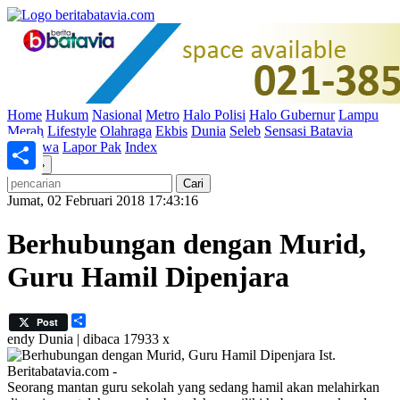
Home
Hukum
Nasional
Metro
Halo Polisi
Halo Gubernur
Lampu
Merah
Lifestyle
Olahraga
Ekbis
Dunia
Seleb
Sensasi Batavia
Peristiwa
Lapor Pak
Index
«
»
Share
Jumat, 02 Februari 2018 17:43:16
Berhubungan dengan Murid,
Guru Hamil Dipenjara
Share
Post
endy
Dunia | dibaca 17933 x
Ist.
Beritabatavia.com -
Seorang mantan guru sekolah yang sedang hamil akan melahirkan