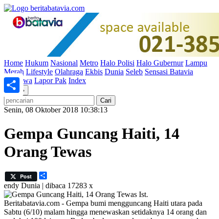
Home
Hukum
Nasional
Metro
Halo Polisi
Halo Gubernur
Lampu
Merah
Lifestyle
Olahraga
Ekbis
Dunia
Seleb
Sensasi Batavia
Peristiwa
Lapor Pak
Index
«
»
Share
Senin, 08 Oktober 2018 10:38:13
Gempa Guncang Haiti, 14
Orang Tewas
Share
Post
endy
Dunia | dibaca 17283 x
Ist.
Beritabatavia.com -
Gempa bumi mengguncang Haiti utara pada
Sabtu (6/10) malam hingga menewaskan setidaknya 14 orang dan