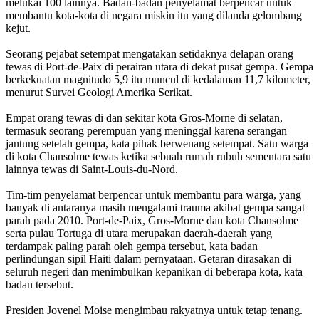
melukai 100 lainnya. Badan-badan penyelamat berpencar untuk
membantu kota-kota di negara miskin itu yang dilanda gelombang
kejut.
Seorang pejabat setempat mengatakan setidaknya delapan orang
tewas di Port-de-Paix di perairan utara di dekat pusat gempa. Gempa
berkekuatan magnitudo 5,9 itu muncul di kedalaman 11,7 kilometer,
menurut Survei Geologi Amerika Serikat.
Empat orang tewas di dan sekitar kota Gros-Morne di selatan,
termasuk seorang perempuan yang meninggal karena serangan
jantung setelah gempa, kata pihak berwenang setempat. Satu warga
di kota Chansolme tewas ketika sebuah rumah rubuh sementara satu
lainnya tewas di Saint-Louis-du-Nord.
Tim-tim penyelamat berpencar untuk membantu para warga, yang
banyak di antaranya masih mengalami trauma akibat gempa sangat
parah pada 2010. Port-de-Paix, Gros-Morne dan kota Chansolme
serta pulau Tortuga di utara merupakan daerah-daerah yang
terdampak paling parah oleh gempa tersebut, kata badan
perlindungan sipil Haiti dalam pernyataan. Getaran dirasakan di
seluruh negeri dan menimbulkan kepanikan di beberapa kota, kata
badan tersebut.
Presiden Jovenel Moise mengimbau rakyatnya untuk tetap tenang.