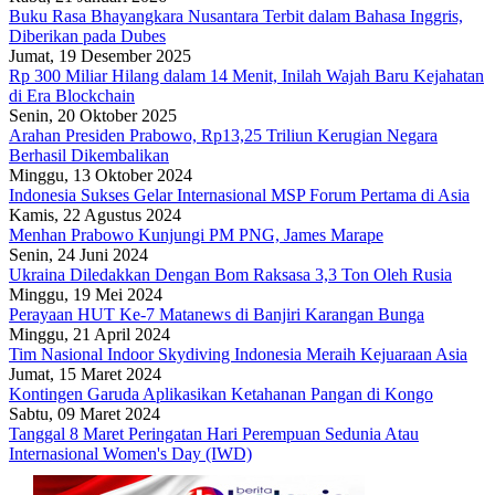
Buku Rasa Bhayangkara Nusantara Terbit dalam Bahasa Inggris,
Diberikan pada Dubes
Jumat, 19 Desember 2025
Rp 300 Miliar Hilang dalam 14 Menit, Inilah Wajah Baru Kejahatan
di Era Blockchain
Senin, 20 Oktober 2025
Arahan Presiden Prabowo, Rp13,25 Triliun Kerugian Negara
Berhasil Dikembalikan
Minggu, 13 Oktober 2024
Indonesia Sukses Gelar Internasional MSP Forum Pertama di Asia
Kamis, 22 Agustus 2024
Menhan Prabowo Kunjungi PM PNG, James Marape
Senin, 24 Juni 2024
Ukraina Diledakkan Dengan Bom Raksasa 3,3 Ton Oleh Rusia
Minggu, 19 Mei 2024
Perayaan HUT Ke-7 Matanews di Banjiri Karangan Bunga
Minggu, 21 April 2024
Tim Nasional Indoor Skydiving Indonesia Meraih Kejuaraan Asia
Jumat, 15 Maret 2024
Kontingen Garuda Aplikasikan Ketahanan Pangan di Kongo
Sabtu, 09 Maret 2024
Tanggal 8 Maret Peringatan Hari Perempuan Sedunia Atau
Internasional Women's Day (IWD)