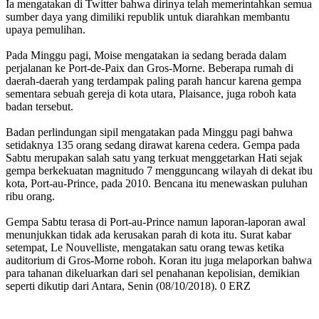
Ia mengatakan di Twitter bahwa dirinya telah memerintahkan semua
sumber daya yang dimiliki republik untuk diarahkan membantu
upaya pemulihan.
Pada Minggu pagi, Moise mengatakan ia sedang berada dalam
perjalanan ke Port-de-Paix dan Gros-Morne. Beberapa rumah di
daerah-daerah yang terdampak paling parah hancur karena gempa
sementara sebuah gereja di kota utara, Plaisance, juga roboh kata
badan tersebut.
Badan perlindungan sipil mengatakan pada Minggu pagi bahwa
setidaknya 135 orang sedang dirawat karena cedera. Gempa pada
Sabtu merupakan salah satu yang terkuat menggetarkan Hati sejak
gempa berkekuatan magnitudo 7 mengguncang wilayah di dekat ibu
kota, Port-au-Prince, pada 2010. Bencana itu menewaskan puluhan
ribu orang.
Gempa Sabtu terasa di Port-au-Prince namun laporan-laporan awal
menunjukkan tidak ada kerusakan parah di kota itu. Surat kabar
setempat, Le Nouvelliste, mengatakan satu orang tewas ketika
auditorium di Gros-Morne roboh. Koran itu juga melaporkan bahwa
para tahanan dikeluarkan dari sel penahanan kepolisian, demikian
seperti dikutip dari Antara, Senin (08/10/2018). 0 ERZ