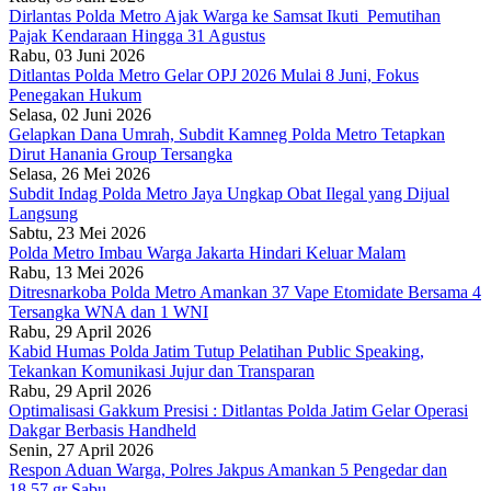
Dirlantas Polda Metro Ajak Warga ke Samsat Ikuti Pemutihan
Pajak Kendaraan Hingga 31 Agustus
Rabu, 03 Juni 2026
Ditlantas Polda Metro Gelar OPJ 2026 Mulai 8 Juni, Fokus
Penegakan Hukum
Selasa, 02 Juni 2026
Gelapkan Dana Umrah, Subdit Kamneg Polda Metro Tetapkan
Dirut Hanania Group Tersangka
Selasa, 26 Mei 2026
Subdit Indag Polda Metro Jaya Ungkap Obat Ilegal yang Dijual
Langsung
Sabtu, 23 Mei 2026
Polda Metro Imbau Warga Jakarta Hindari Keluar Malam
Rabu, 13 Mei 2026
Ditresnarkoba Polda Metro Amankan 37 Vape Etomidate Bersama 4
Tersangka WNA dan 1 WNI
Rabu, 29 April 2026
Kabid Humas Polda Jatim Tutup Pelatihan Public Speaking,
Tekankan Komunikasi Jujur dan Transparan
Rabu, 29 April 2026
Optimalisasi Gakkum Presisi : Ditlantas Polda Jatim Gelar Operasi
Dakgar Berbasis Handheld
Senin, 27 April 2026
Respon Aduan Warga, Polres Jakpus Amankan 5 Pengedar dan
18,57 gr Sabu