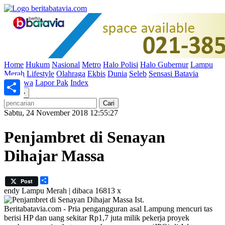
Home
Hukum
Nasional
Metro
Halo Polisi
Halo Gubernur
Lampu
Merah
Lifestyle
Olahraga
Ekbis
Dunia
Seleb
Sensasi Batavia
Peristiwa
Lapor Pak
Index
«
»
Share
Sabtu, 24 November 2018 12:55:27
Penjambret di Senayan
Dihajar Massa
Share
Post
endy
Lampu Merah | dibaca 16813 x
Ist.
Beritabatavia.com -
Pria pengangguran asal Lampung mencuri tas
berisi HP dan uang sekitar Rp1,7 juta milik pekerja proyek