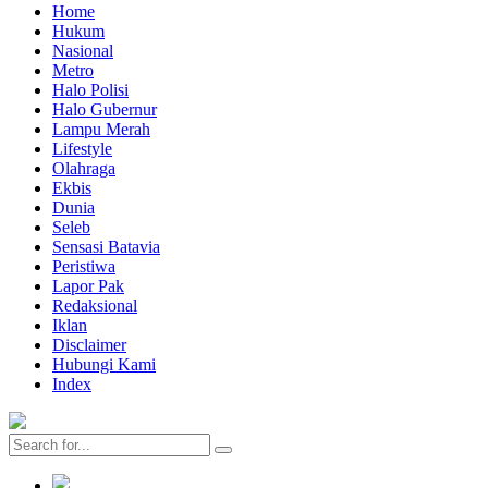
Home
Hukum
Nasional
Metro
Halo Polisi
Halo Gubernur
Lampu Merah
Lifestyle
Olahraga
Ekbis
Dunia
Seleb
Sensasi Batavia
Peristiwa
Lapor Pak
Redaksional
Iklan
Disclaimer
Hubungi Kami
Index