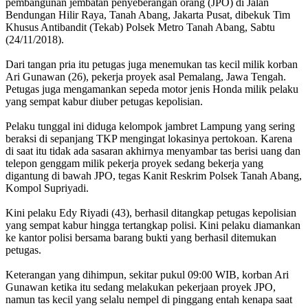
pembangunan jembatan penyeberangan orang (JPO) di Jalan
Bendungan Hilir Raya, Tanah Abang, Jakarta Pusat, dibekuk Tim
Khusus Antibandit (Tekab) Polsek Metro Tanah Abang, Sabtu
(24/11/2018).
Dari tangan pria itu petugas juga menemukan tas kecil milik korban
Ari Gunawan (26), pekerja proyek asal Pemalang, Jawa Tengah.
Petugas juga mengamankan sepeda motor jenis Honda milik pelaku
yang sempat kabur diuber petugas kepolisian.
Pelaku tunggal ini diduga kelompok jambret Lampung yang sering
beraksi di sepanjang TKP mengingat lokasinya pertokoan. Karena
di saat itu tidak ada sasaran akhirnya menyambar tas berisi uang dan
telepon genggam milik pekerja proyek sedang bekerja yang
digantung di bawah JPO, tegas Kanit Reskrim Polsek Tanah Abang,
Kompol Supriyadi.
Kini pelaku Edy Riyadi (43), berhasil ditangkap petugas kepolisian
yang sempat kabur hingga tertangkap polisi. Kini pelaku diamankan
ke kantor polisi bersama barang bukti yang berhasil ditemukan
petugas.
Keterangan yang dihimpun, sekitar pukul 09:00 WIB, korban Ari
Gunawan ketika itu sedang melakukan pekerjaan proyek JPO,
namun tas kecil yang selalu nempel di pinggang entah kenapa saat