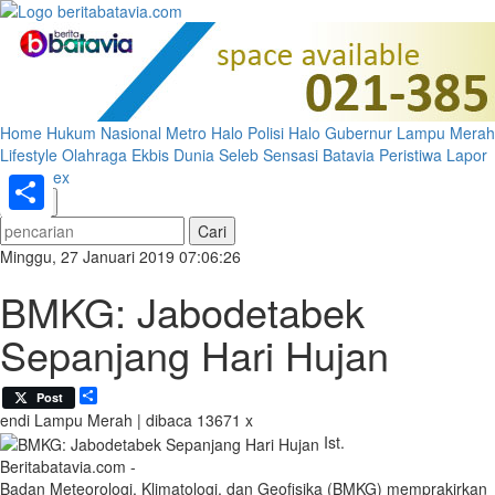
Home
Hukum
Nasional
Metro
Halo Polisi
Halo Gubernur
Lampu Merah
Lifestyle
Olahraga
Ekbis
Dunia
Seleb
Sensasi Batavia
Peristiwa
Lapor
Pak
Index
«
»
Share
Minggu, 27 Januari 2019 07:06:26
BMKG: Jabodetabek
Sepanjang Hari Hujan
Share
Post
endi
Lampu Merah | dibaca 13671 x
Ist.
Beritabatavia.com -
Badan Meteorologi, Klimatologi, dan Geofisika (BMKG) memprakirkan