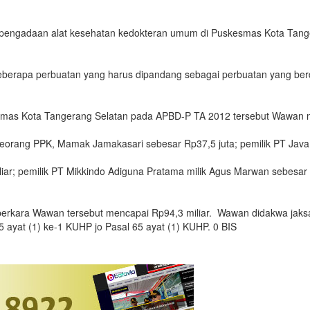
psi pengadaan alat kesehatan kedokteran umum di Puskesmas Kota Ta
eberapa perbuatan yang harus dipandang sebagai perbuatan yang berd
mas Kota Tangerang Selatan pada APBD-P TA 2012 tersebut Wawan mem
eorang PPK, Mamak Jamakasari sebesar Rp37,5 juta; pemilik PT Java Me
iar; pemilik PT Mikkindo Adiguna Pratama milik Agus Marwan sebesar 
perkara Wawan tersebut mencapai Rp94,3 miliar. Wawan didakwa jaksa
 ayat (1) ke-1 KUHP jo Pasal 65 ayat (1) KUHP. 0 BIS