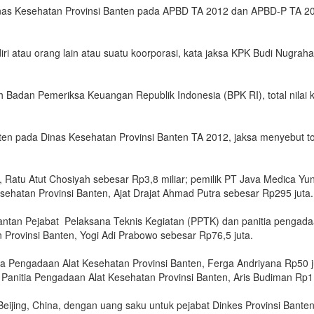
inas Kesehatan Provinsi Banten pada APBD TA 2012 dan APBD-P TA 2
i atau orang lain atau suatu koorporasi, kata jaksa KPK Budi Nugrah
leh Badan Pemeriksa Keuangan Republik Indonesia (BPK RI), total nil
nten pada Dinas Kesehatan Provinsi Banten TA 2012, jaksa menyebut t
atu Atut Chosiyah sebesar Rp3,8 miliar; pemilik PT Java Medica Yun
sehatan Provinsi Banten, Ajat Drajat Ahmad Putra sebesar Rp295 juta.
tan Pejabat Pelaksana Teknis Kegiatan (PPTK) dan panitia pengadaa
 Provinsi Banten, Yogi Adi Prabowo sebesar Rp76,5 juta.
ia Pengadaan Alat Kesehatan Provinsi Banten, Ferga Andriyana Rp50 j
Panitia Pengadaan Alat Kesehatan Provinsi Banten, Aris Budiman Rp1,
e Beijing, China, dengan uang saku untuk pejabat Dinkes Provinsi Bant