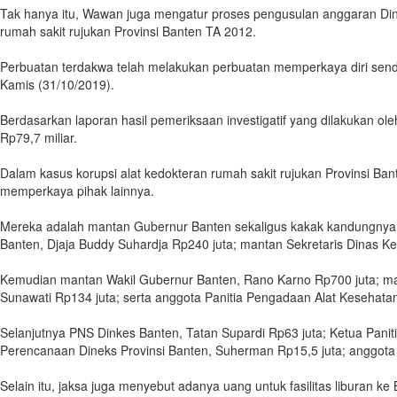
Tak hanya itu, Wawan juga mengatur proses pengusulan anggaran D
rumah sakit rujukan Provinsi Banten TA 2012.
Perbuatan terdakwa telah melakukan perbuatan memperkaya diri sendir
Kamis (31/10/2019).
Berdasarkan laporan hasil pemeriksaan investigatif yang dilakukan o
Rp79,7 miliar.
Dalam kasus korupsi alat kedokteran rumah sakit rujukan Provinsi Ba
memperkaya pihak lainnya.
Mereka adalah mantan Gubernur Banten sekaligus kakak kandungnya, R
Banten, Djaja Buddy Suhardja Rp240 juta; mantan Sekretaris Dinas Ke
Kemudian mantan Wakil Gubernur Banten, Rano Karno Rp700 juta; man
Sunawati Rp134 juta; serta anggota Panitia Pengadaan Alat Kesehatan
Selanjutnya PNS Dinkes Banten, Tatan Supardi Rp63 juta; Ketua Panit
Perencanaan Dineks Provinsi Banten, Suherman Rp15,5 juta; anggota 
Selain itu, jaksa juga menyebut adanya uang untuk fasilitas liburan k