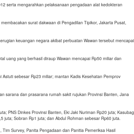
012 serta mengarahkan pelaksanaan pengadaan alat kedokteran
a membacakan surat dakwaan di Pengadilan Tipikor, Jakarta Pusat,
ai kerugian keuangan negara akibat perbuatan Wawan tersebut mencapai
otal uang yang berhasil diraup Wawan mencapai Rp50 miliar dan
i Astuti sebesar Rp23 miliar; mantan Kadis Kesehatan Pemprov
n sarana dan prasarana rumah sakit rujukan Provinsi Banten, Jana
uta; PNS Dinkes Provinsi Banten, Eki Jaki Nuriman Rp20 juta; Kasubag
5 juta; Sobran Rp1 juta; dan Abdul Rohman sebesar Rp60 juta.
en, Tim Survey, Panita Pengadaan dan Panitia Pemeriksa Hasil