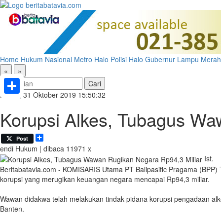
Home
Hukum
Nasional
Metro
Halo Polisi
Halo Gubernur
Lampu Merah
«
»
Kamis, 31 Oktober 2019 15:50:32
Share
Korupsi Alkes, Tubagus Wa
Share
Post
endi
Hukum | dibaca 11971 x
Ist.
Beritabatavia.com -
KOMISARIS Utama PT Balipasific Pragama (BPP) 
korupsi yang merugikan keuangan negara mencapai Rp94,3 miliar.
Wawan didakwa telah melakukan tindak pidana korupsi pengadaan alkes
Banten.