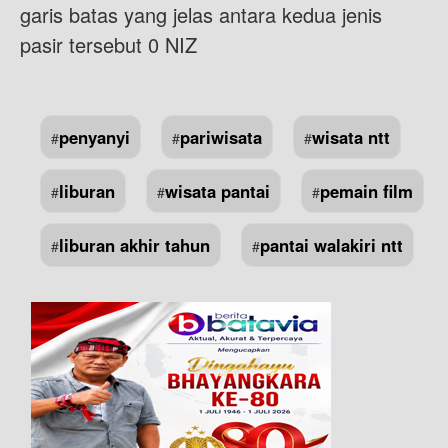
garis batas yang jelas antara kedua jenis
pasir tersebut 0 NIZ
penyanyi
pariwisata
wisata ntt
#
#
#
liburan
wisata pantai
pemain film
#
#
#
liburan akhir tahun
pantai walakiri ntt
#
#