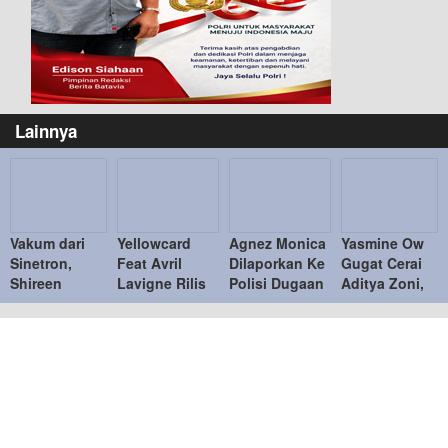
Lainnya
Vakum dari
Yellowcard
Agnez Monica
Yasmine Ow
Sinetron,
Feat Avril
Dilaporkan Ke
Gugat Cerai
Shireen
Lavigne Rilis
Polisi Dugaan
Aditya Zoni,
Sungkar
Single Terbaru
Tidak Memiliki
Mengaku
Fokus
“Better Days”
Itikad Baik
Sering
Dampingi
Adanya
Anak dan
Pertengkaran
Kembangkan
Bisnis