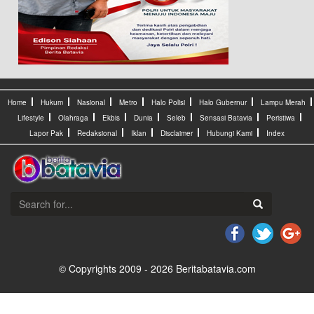
Home
Hukum
Nasional
Metro
Halo Polisi
Halo Gubernur
Lampu Merah
Lifestyle
Olahraga
Ekbis
Dunia
Seleb
Sensasi Batavia
Peristiwa
Lapor Pak
Redaksional
Iklan
Disclaimer
Hubungi Kami
Index
© Copyrights 2009 - 2026 Beritabatavia.com