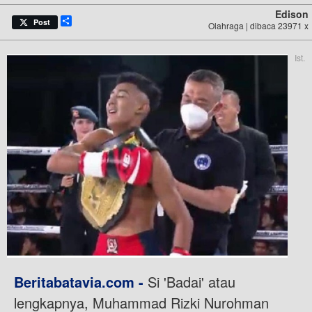
Edison
Share
Post
Olahraga | dibaca 23971 x
Ist.
Beritabatavia.com -
Si 'Badai' atau
lengkapnya, Muhammad Rizki Nurohman