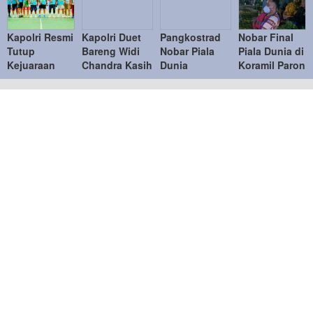
Kapolri Resmi
Kapolri Duet
Pangkostrad
Nobar Final
Tutup
Bareng Widi
Nobar Piala
Piala Dunia di
Kejuaraan
Chandra Kasih
Dunia
Koramil Paron
Bulu Tangkis
Lawan Bahlil-
Bersama
Pererat
Kapolri Cup
Muhammad di
Warga, Pererat
Kemanunggala
2026
Penutupan
Kebersamaan
TNI-Rakyat
Kapolri Cup
TNI dan
2026
Masyarakat