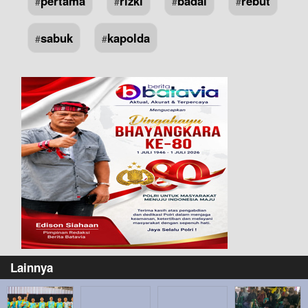
pertama
rizki
badai
rebut
#
#
#
#
sabuk
kapolda
#
#
Lainnya