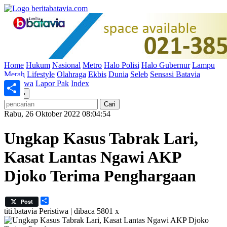
Home
Hukum
Nasional
Metro
Halo Polisi
Halo Gubernur
Lampu
Merah
Lifestyle
Olahraga
Ekbis
Dunia
Seleb
Sensasi Batavia
Peristiwa
Lapor Pak
Index
«
»
Share
Rabu, 26 Oktober 2022 08:04:54
Ungkap Kasus Tabrak Lari,
Kasat Lantas Ngawi AKP
Djoko Terima Penghargaan
Share
Post
titi.batavia
Peristiwa | dibaca 5801 x