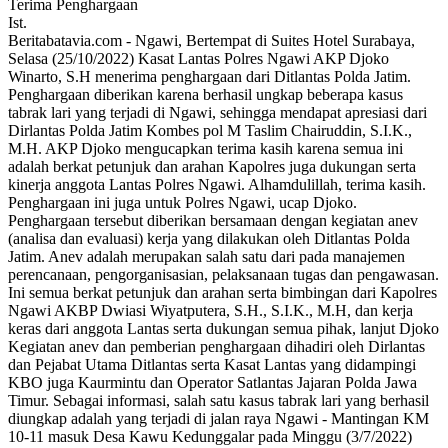
Ist.
Beritabatavia.com -
Ngawi, Bertempat di Suites Hotel Surabaya,
Selasa (25/10/2022) Kasat Lantas Polres Ngawi AKP Djoko
Winarto, S.H menerima penghargaan dari Ditlantas Polda Jatim.
Penghargaan diberikan karena berhasil ungkap beberapa kasus
tabrak lari yang terjadi di Ngawi, sehingga mendapat apresiasi dari
Dirlantas Polda Jatim Kombes pol M Taslim Chairuddin, S.I.K.,
M.H. AKP Djoko mengucapkan terima kasih karena semua ini
adalah berkat petunjuk dan arahan Kapolres juga dukungan serta
kinerja anggota Lantas Polres Ngawi. Alhamdulillah, terima kasih.
Penghargaan ini juga untuk Polres Ngawi, ucap Djoko.
Penghargaan tersebut diberikan bersamaan dengan kegiatan anev
(analisa dan evaluasi) kerja yang dilakukan oleh Ditlantas Polda
Jatim. Anev adalah merupakan salah satu dari pada manajemen
perencanaan, pengorganisasian, pelaksanaan tugas dan pengawasan.
Ini semua berkat petunjuk dan arahan serta bimbingan dari Kapolres
Ngawi AKBP Dwiasi Wiyatputera, S.H., S.I.K., M.H, dan kerja
keras dari anggota Lantas serta dukungan semua pihak, lanjut Djoko
Kegiatan anev dan pemberian penghargaan dihadiri oleh Dirlantas
dan Pejabat Utama Ditlantas serta Kasat Lantas yang didampingi
KBO juga Kaurmintu dan Operator Satlantas Jajaran Polda Jawa
Timur. Sebagai informasi, salah satu kasus tabrak lari yang berhasil
diungkap adalah yang terjadi di jalan raya Ngawi - Mantingan KM
10-11 masuk Desa Kawu Kedunggalar pada Minggu (3/7/2022)