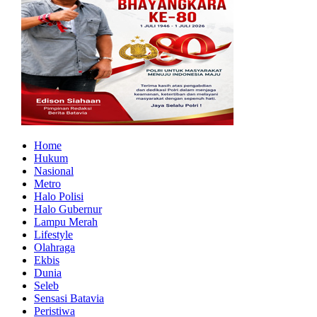
Home
Hukum
Nasional
Metro
Halo Polisi
Halo Gubernur
Lampu Merah
Lifestyle
Olahraga
Ekbis
Dunia
Seleb
Sensasi Batavia
Peristiwa