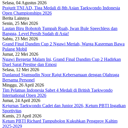
Selasa, 04 Agustus 2026
Prajurit TNI AD, Tiga Medali di 8th Asian Taekwondo Indonesia
Open Championships 2026
Berita Lainnya
Senin, 25 Mei 2026
Lautan Biru Bobotoh Tumpah Ruah, Iwan Bule Speechless dan
Bangga, Level Persib Sudah di Asia!
Sabtu, 23 Mei 2026
Grand Final Dandim Cup 2 Ngawi Meriah, Warga Kasreman Bawa
Pulang Mobil
Jumat, 22 Mei 2026
Ngawi Bergetar Malam Ini, Grand Final Dandim Cup 2 Hadirkan
Duel Sarat Prestise dan Emosi
Selasa, 12 Mei 2026
Danlanud Sjamsudin Noor Rajut Kebersamaan dengan Olahraga
Bersama Personel
Minggu, 26 April 2026
Tim Pelatnas Indonesia Sabet 4 Medali di British Taekwondo
International Open 2026
Jumat, 24 April 2026
Kejurnas Taekwondo Cadet dan Junior 2026, Ketum PBTI Ingatkan
Sportivitas
Kamis, 23 April 2026
Ketum PBTI Richard Tampubolon Kukuhkan Pengprov Kaltim
2025-2029