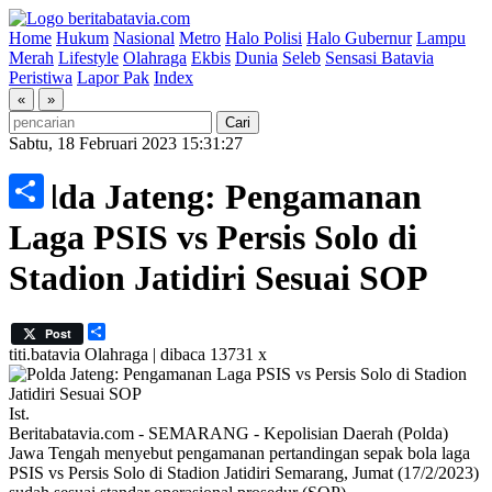
Home
Hukum
Nasional
Metro
Halo Polisi
Halo Gubernur
Lampu
Merah
Lifestyle
Olahraga
Ekbis
Dunia
Seleb
Sensasi Batavia
Peristiwa
Lapor Pak
Index
«
»
Sabtu, 18 Februari 2023 15:31:27
Polda Jateng: Pengamanan
Share
Laga PSIS vs Persis Solo di
Stadion Jatidiri Sesuai SOP
Share
Post
titi.batavia
Olahraga | dibaca 13731 x
Ist.
Beritabatavia.com -
SEMARANG - Kepolisian Daerah (Polda)
Jawa Tengah menyebut pengamanan pertandingan sepak bola laga
PSIS vs Persis Solo di Stadion Jatidiri Semarang, Jumat (17/2/2023)