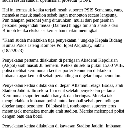
sudah sesuai standar operasional prosedur (SOP).
Hal ini termasuk ketika terjadi rusuh suporter PSIS Semarang yang
memaksa masuk stadion sebab ingin menonton secara langsung.
Pun tahapan personel yang diturunkan, mulai dari pengerahan
personel pengendali massa (Dalmas) hingga tim anti-anarkis dari
Brimob ketika ekskalasi kerusuhan makin meningkat.
"Kami sudah melakukan tiga penyekatan," ungkap Kepala Bidang
Humas Polda Jateng Kombes Pol Iqbal Alqudusy, Sabtu
(18/2/2023).
Penyekatan pertama dilakukan di pertigaan Akademi Kepolisian
(Akpol) arah masuk Jl. Semeru. Ketika itu sekira pukul 15.00 WIB,
polisi melihat kerumunan kecil suporter kemudian dilakukan
imbauan agar kembali sebab pertandingan digelar tanpa penonton.
Penyekatan kedua dilakukan di depan Alfamart Telaga Bodas, arah
Stadion Jatidiri. Itu sekira 15 menit setelah penyekatan pertama.
Kerumunan suporter makin banyak dan beringas. Mereka tak
mengindahkan imbauan polisi untuk kembali sebab pertandingan
digelar tanpa penonton. Di lokasi ini, rombongan suporter terus
merangsek memaksa menuju arah stadion. Mereka melempari polisi
dengan batu dan botol.
Penyekatan ketiga dilakukan di kawasan Stadion Jatidiri. Imbauan