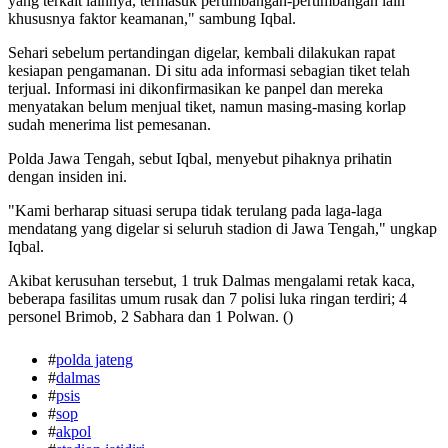
yang terkait lainnya, termasuk pertimbangan-pertimbangan lain
khususnya faktor keamanan," sambung Iqbal.
Sehari sebelum pertandingan digelar, kembali dilakukan rapat
kesiapan pengamanan. Di situ ada informasi sebagian tiket telah
terjual. Informasi ini dikonfirmasikan ke panpel dan mereka
menyatakan belum menjual tiket, namun masing-masing korlap
sudah menerima list pemesanan.
Polda Jawa Tengah, sebut Iqbal, menyebut pihaknya prihatin
dengan insiden ini.
"Kami berharap situasi serupa tidak terulang pada laga-laga
mendatang yang digelar si seluruh stadion di Jawa Tengah," ungkap
Iqbal.
Akibat kerusuhan tersebut, 1 truk Dalmas mengalami retak kaca,
beberapa fasilitas umum rusak dan 7 polisi luka ringan terdiri; 4
personel Brimob, 2 Sabhara dan 1 Polwan. ()
#
polda jateng
#
dalmas
#
psis
#
sop
#
akpol