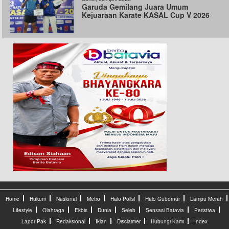
Garuda Gemilang Juara Umum
Kejuaraan Karate KASAL Cup V 2026
Home
Hukum
Nasional
Metro
Halo Polisi
Halo Gubernur
Lampu Merah
Lifestyle
Olahraga
Ekbis
Dunia
Seleb
Sensasi Batavia
Peristiwa
Lapor Pak
Redaksional
Iklan
Disclaimer
Hubungi Kami
Index