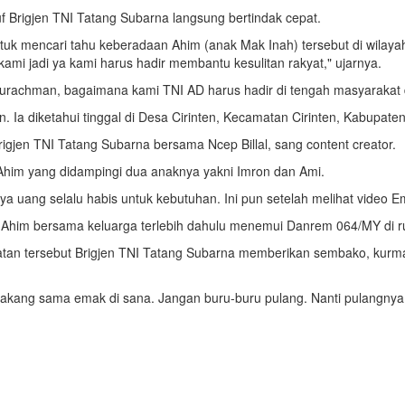
Brigjen TNI Tatang Subarna langsung bertindak cepat.
k mencari tahu keberadaan Ahim (anak Mak Inah) tersebut di wilayah 
ami jadi ya kami harus hadir membantu kesulitan rakyat," ujarnya.
durachman, bagaimana kami TNI AD harus hadir di tengah masyarakat 
 Ia diketahui tinggal di Desa Cirinten, Kecamatan Cirinten, Kabupaten
jen TNI Tatang Subarna bersama Ncep Billal, sang content creator.
 Ahim yang didampingi dua anaknya yakni Imron dan Ami.
 uang selalu habis untuk kebutuhan. Ini pun setelah melihat video Em
Ahim bersama keluarga terlebih dahulu menemui Danrem 064/MY di r
patan tersebut Brigjen TNI Tatang Subarna memberikan sembako, kurm
kang sama emak di sana. Jangan buru-buru pulang. Nanti pulangnya pu