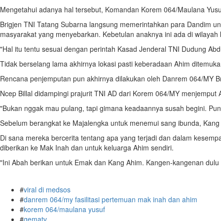
Mengetahui adanya hal tersebut, Komandan Korem 064/Maulana Yusuf 
Brigjen TNI Tatang Subarna langsung memerintahkan para Dandim untu
masyarakat yang menyebarkan. Kebetulan anaknya ini ada di wilayah k
"Hal itu tentu sesuai dengan perintah Kasad Jenderal TNI Dudung Ab
Tidak berselang lama akhirnya lokasi pasti keberadaan Ahim ditemukan.
Rencana penjemputan pun akhirnya dilakukan oleh Danrem 064/MY Brig
Ncep Billal didampingi prajurit TNI AD dari Korem 064/MY menjemput
"Bukan nggak mau pulang, tapi gimana keadaannya susah begini. Punya
Sebelum berangkat ke Majalengka untuk menemui sang ibunda, Kang 
Di sana mereka bercerita tentang apa yang terjadi dan dalam kesem
diberikan ke Mak Inah dan untuk keluarga Ahim sendiri.
"Ini Abah berikan untuk Emak dan Kang Ahim. Kangen-kangenan dulu a
#
viral di medsos
#
danrem 064/my fasilitasi pertemuan mak inah dan ahim
#
korem 064/maulana yusuf
#
gematv