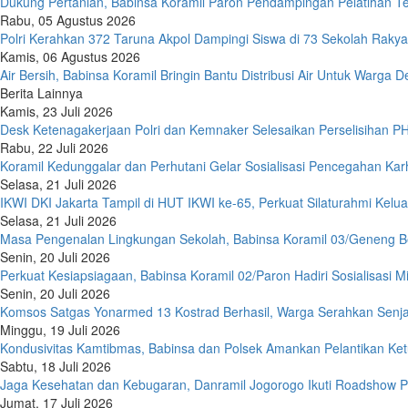
Dukung Pertanian, Babinsa Koramil Paron Pendampingan Pelatihan T
Rabu, 05 Agustus 2026
Polri Kerahkan 372 Taruna Akpol Dampingi Siswa di 73 Sekolah Rak
Kamis, 06 Agustus 2026
Air Bersih, Babinsa Koramil Bringin Bantu Distribusi Air Untuk Warga 
Berita Lainnya
Kamis, 23 Juli 2026
Desk Ketenagakerjaan Polri dan Kemnaker Selesaikan Perselisihan P
Rabu, 22 Juli 2026
Koramil Kedunggalar dan Perhutani Gelar Sosialisasi Pencegahan Karh
Selasa, 21 Juli 2026
IKWI DKI Jakarta Tampil di HUT IKWI ke-65, Perkuat Silaturahmi Kelu
Selasa, 21 Juli 2026
Masa Pengenalan Lingkungan Sekolah, Babinsa Koramil 03/Geneng Be
Senin, 20 Juli 2026
Perkuat Kesiapsiagaan, Babinsa Koramil 02/Paron Hadiri Sosialisasi M
Senin, 20 Juli 2026
Komsos Satgas Yonarmed 13 Kostrad Berhasil, Warga Serahkan Senja
Minggu, 19 Juli 2026
Kondusivitas Kamtibmas, Babinsa dan Polsek Amankan Pelantikan Ketu
Sabtu, 18 Juli 2026
Jaga Kesehatan dan Kebugaran, Danramil Jogorogo Ikuti Roadshow
Jumat, 17 Juli 2026