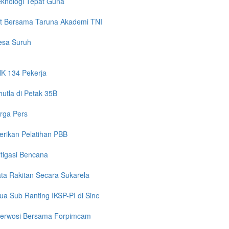
eknologi Tepat Guna
yat Bersama Taruna Akademi TNI
Desa Suruh
HK 134 Pekerja
utla di Petak 35B
arga Pers
rikan Pelatihan PBB
itigasi Bencana
ta Rakitan Secara Sukarela
a Sub Ranting IKSP-PI di Sine
 Perwosi Bersama Forpimcam