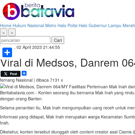
Home
Hukum
Nasional
Metro
Halo Polisi
Halo Gubernur
Lampu Merah
«
»
Minggu, 02 April 2023 21:44:55
Viral di Medsos, Danrem 06
Share
Share
Post
fernang
Nasional | dibaca 7131 x
Beritabatavia.com -
Konten seorang ibu bernama Mak Inah yang rindu t
dengan orang Banten.
Selama penantian itu, Mak Inah mengumpulkan uang receh untuk men
Informasi yang didapat, Mak Inah merupakan warga Kecamatan Sumberj
Inah.
Diketahui, konten tersebut diunggah oleh content creator asal Ciamis