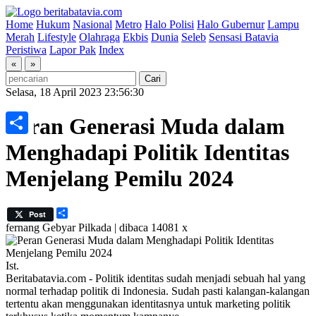
Home
Hukum
Nasional
Metro
Halo Polisi
Halo Gubernur
Lampu
Merah
Lifestyle
Olahraga
Ekbis
Dunia
Seleb
Sensasi Batavia
Peristiwa
Lapor Pak
Index
«
»
Selasa, 18 April 2023 23:56:30
Peran Generasi Muda dalam
Share
Menghadapi Politik Identitas
Menjelang Pemilu 2024
Share
Post
fernang
Gebyar Pilkada | dibaca 14081 x
Ist.
Beritabatavia.com -
Politik identitas sudah menjadi sebuah hal yang
normal terhadap politik di Indonesia. Sudah pasti kalangan-kalangan
tertentu akan menggunakan identitasnya untuk marketing politik