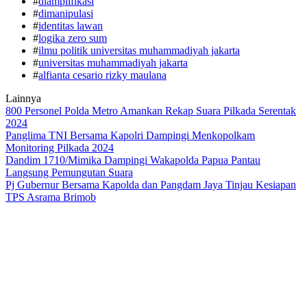
#
diamplifikasi
#
dimanipulasi
#
identitas lawan
#
logika zero sum
#
ilmu politik universitas muhammadiyah jakarta
#
universitas muhammadiyah jakarta
#
alfianta cesario rizky maulana
Lainnya
800 Personel Polda Metro Amankan Rekap Suara Pilkada Serentak
2024
Panglima TNI Bersama Kapolri Dampingi Menkopolkam
Monitoring Pilkada 2024
Dandim 1710/Mimika Dampingi Wakapolda Papua Pantau
Langsung Pemungutan Suara
Pj Gubernur Bersama Kapolda dan Pangdam Jaya Tinjau Kesiapan
TPS Asrama Brimob