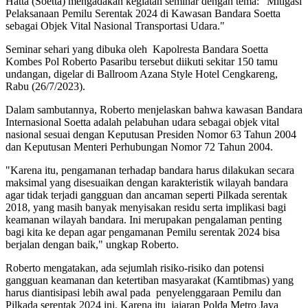
Hatta (Soetta) mengadakan kegiatan seminar dengan tema: "Mitigasi
Pelaksanaan Pemilu Serentak 2024 di Kawasan Bandara Soetta
sebagai Objek Vital Nasional Transportasi Udara."
Seminar sehari yang dibuka oleh Kapolresta Bandara Soetta
Kombes Pol Roberto Pasaribu tersebut diikuti sekitar 150 tamu
undangan, digelar di Ballroom Azana Style Hotel Cengkareng,
Rabu (26/7/2023).
Dalam sambutannya, Roberto menjelaskan bahwa kawasan Bandara
Internasional Soetta adalah pelabuhan udara sebagai objek vital
nasional sesuai dengan Keputusan Presiden Nomor 63 Tahun 2004
dan Keputusan Menteri Perhubungan Nomor 72 Tahun 2004.
"Karena itu, pengamanan terhadap bandara harus dilakukan secara
maksimal yang disesuaikan dengan karakteristik wilayah bandara
agar tidak terjadi gangguan dan ancaman seperti Pilkada serentak
2018, yang masih banyak menyisakan residu serta implikasi bagi
keamanan wilayah bandara. Ini merupakan pengalaman penting
bagi kita ke depan agar pengamanan Pemilu serentak 2024 bisa
berjalan dengan baik," ungkap Roberto.
Roberto mengatakan, ada sejumlah risiko-risiko dan potensi
gangguan keamanan dan ketertiban masyarakat (Kamtibmas) yang
harus diantisipasi lebih awal pada penyelenggaraan Pemilu dan
Pilkada serentak 2024 ini. Karena itu jajaran Polda Metro Jaya