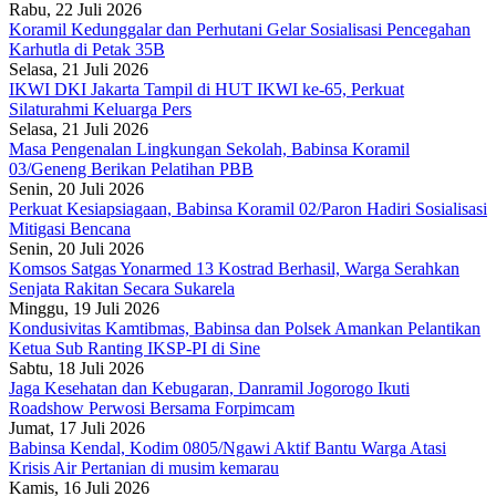
Rabu, 22 Juli 2026
Koramil Kedunggalar dan Perhutani Gelar Sosialisasi Pencegahan
Karhutla di Petak 35B
Selasa, 21 Juli 2026
IKWI DKI Jakarta Tampil di HUT IKWI ke-65, Perkuat
Silaturahmi Keluarga Pers
Selasa, 21 Juli 2026
Masa Pengenalan Lingkungan Sekolah, Babinsa Koramil
03/Geneng Berikan Pelatihan PBB
Senin, 20 Juli 2026
Perkuat Kesiapsiagaan, Babinsa Koramil 02/Paron Hadiri Sosialisasi
Mitigasi Bencana
Senin, 20 Juli 2026
Komsos Satgas Yonarmed 13 Kostrad Berhasil, Warga Serahkan
Senjata Rakitan Secara Sukarela
Minggu, 19 Juli 2026
Kondusivitas Kamtibmas, Babinsa dan Polsek Amankan Pelantikan
Ketua Sub Ranting IKSP-PI di Sine
Sabtu, 18 Juli 2026
Jaga Kesehatan dan Kebugaran, Danramil Jogorogo Ikuti
Roadshow Perwosi Bersama Forpimcam
Jumat, 17 Juli 2026
Babinsa Kendal, Kodim 0805/Ngawi Aktif Bantu Warga Atasi
Krisis Air Pertanian di musim kemarau
Kamis, 16 Juli 2026