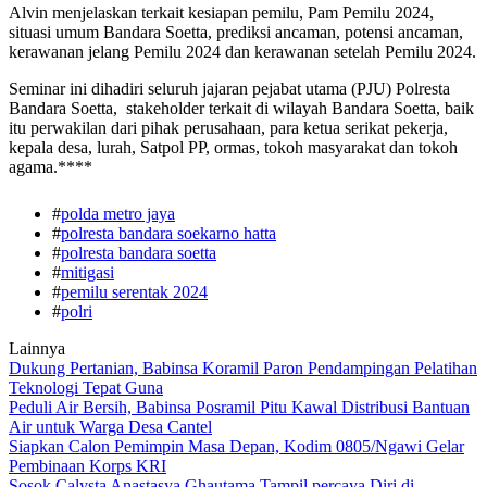
Alvin menjelaskan terkait kesiapan pemilu, Pam Pemilu 2024,
situasi umum Bandara Soetta, prediksi ancaman, potensi ancaman,
kerawanan jelang Pemilu 2024 dan kerawanan setelah Pemilu 2024.
Seminar ini dihadiri seluruh jajaran pejabat utama (PJU) Polresta
Bandara Soetta, stakeholder terkait di wilayah Bandara Soetta, baik
itu perwakilan dari pihak perusahaan, para ketua serikat pekerja,
kepala desa, lurah, Satpol PP, ormas, tokoh masyarakat dan tokoh
agama.****
#
polda metro jaya
#
polresta bandara soekarno hatta
#
polresta bandara soetta
#
mitigasi
#
pemilu serentak 2024
#
polri
Lainnya
Dukung Pertanian, Babinsa Koramil Paron Pendampingan Pelatihan
Teknologi Tepat Guna
Peduli Air Bersih, Babinsa Posramil Pitu Kawal Distribusi Bantuan
Air untuk Warga Desa Cantel
Siapkan Calon Pemimpin Masa Depan, Kodim 0805/Ngawi Gelar
Pembinaan Korps KRI
Sosok Calysta Anastasya Ghautama Tampil percaya Diri di