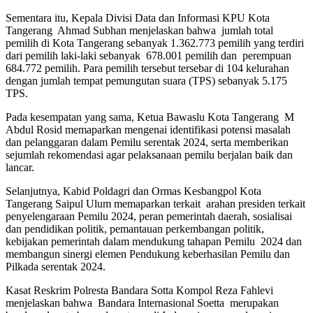
Sementara itu, Kepala Divisi Data dan Informasi KPU Kota
Tangerang Ahmad Subhan menjelaskan bahwa jumlah total
pemilih di Kota Tangerang sebanyak 1.362.773 pemilih yang terdiri
dari pemilih laki-laki sebanyak 678.001 pemilih dan perempuan
684.772 pemilih. Para pemilih tersebut tersebar di 104 kelurahan
dengan jumlah tempat pemungutan suara (TPS) sebanyak 5.175
TPS.
Pada kesempatan yang sama, Ketua Bawaslu Kota Tangerang M
Abdul Rosid memaparkan mengenai identifikasi potensi masalah
dan pelanggaran dalam Pemilu serentak 2024, serta memberikan
sejumlah rekomendasi agar pelaksanaan pemilu berjalan baik dan
lancar.
Selanjutnya, Kabid Poldagri dan Ormas Kesbangpol Kota
Tangerang Saipul Ulum memaparkan terkait arahan presiden terkait
penyelengaraan Pemilu 2024, peran pemerintah daerah, sosialisai
dan pendidikan politik, pemantauan perkembangan politik,
kebijakan pemerintah dalam mendukung tahapan Pemilu 2024 dan
membangun sinergi elemen Pendukung keberhasilan Pemilu dan
Pilkada serentak 2024.
Kasat Reskrim Polresta Bandara Sotta Kompol Reza Fahlevi
menjelaskan bahwa Bandara Internasional Soetta merupakan