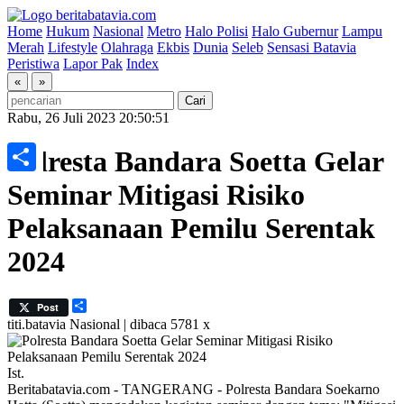
Home
Hukum
Nasional
Metro
Halo Polisi
Halo Gubernur
Lampu
Merah
Lifestyle
Olahraga
Ekbis
Dunia
Seleb
Sensasi Batavia
Peristiwa
Lapor Pak
Index
«
»
Rabu, 26 Juli 2023 20:50:51
Polresta Bandara Soetta Gelar
Share
Seminar Mitigasi Risiko
Pelaksanaan Pemilu Serentak
2024
Share
Post
titi.batavia
Nasional | dibaca 5781 x
Ist.
Beritabatavia.com -
TANGERANG - Polresta Bandara Soekarno