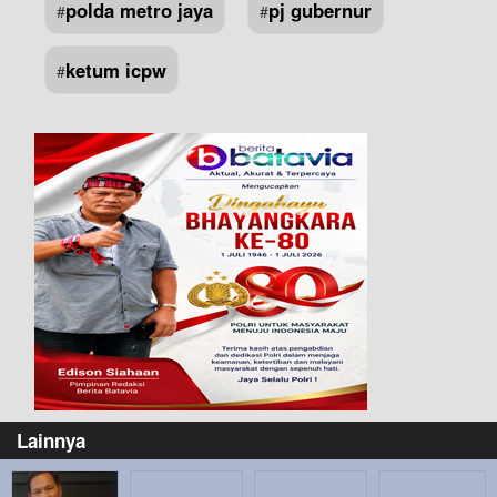
polda metro jaya
pj gubernur
#
#
ketum icpw
#
Lainnya