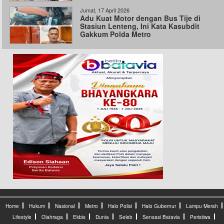
Jumat, 17 April 2026
Adu Kuat Motor dengan Bus Tije di
Stasiun Lenteng, Ini Kata Kasubdit
Gakkum Polda Metro
Home
Hukum
Nasional
Metro
Halo Polisi
Halo Gubernur
Lampu Merah
Lifestyle
Olahraga
Ekbis
Dunia
Seleb
Sensasi Batavia
Peristiwa