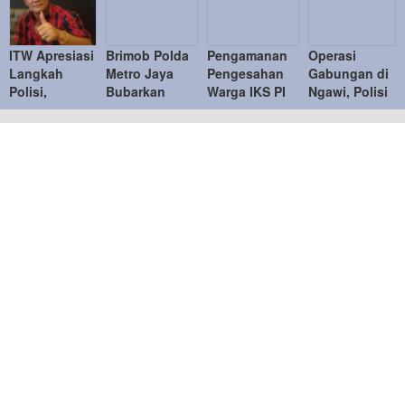
ITW Apresiasi
Brimob Polda
Pengamanan
Operasi
Langkah
Metro Jaya
Pengesahan
Gabungan di
Polisi,
Bubarkan
Warga IKS PI
Ngawi, Polisi
Ingatkan
Balap Liar,
Kera Sakti
Tindak
Penindakan
Tujuh Motor
Tertib,
Puluhan
Knalpot
Diamankan di
Kapolres
Pelanggar
Brong Tetap
Duren Sawit
Ngawi
Humanis
Ucapkan
Terima Kasih