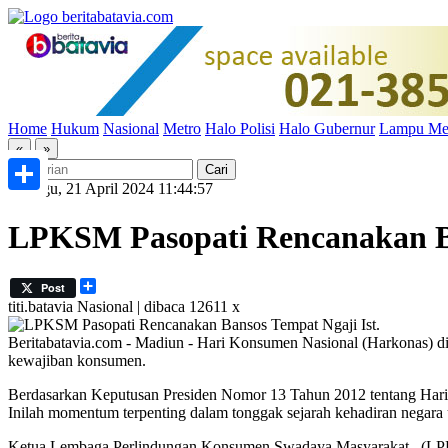
Home
Hukum
Nasional
Metro
Halo Polisi
Halo Gubernur
Lampu Me
«
»
Minggu, 21 April 2024 11:44:57
Share
LPKSM Pasopati Rencanakan B
Share
Post
titi.batavia
Nasional | dibaca 12611 x
Ist.
Beritabatavia.com -
Madiun - Hari Konsumen Nasional (Harkonas) dipe
kewajiban konsumen.
Berdasarkan Keputusan Presiden Nomor 13 Tahun 2012 tentang Har
Inilah momentum terpenting dalam tonggak sejarah kehadiran negar
Ketua Lembaga Perlindungan Konsumen Swadaya Masyarakat (LPKSM)