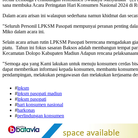
sana membuka Acara Peringatan Hari Konsumen Nasional 2024 di 
Dalam acara arisan ini walaupun sederhana namun khidmat dan sec
"Seluruh Personil LPKSM Pasopati mempunyai peranan penting d
Miko dalam acara ini.
Selain acara arisan rutin LPKSM Pasopati berencana mengadakan gi
piatu. Tahun ini fokus sasaran Baksos adalah membangun tempat par
Kecamatan Dolopo Kabupaten Madiun Adapun rencana pelaksanaannya
"Semoga apa yang Kami lakukan untuk menuju konsumen cerdas bisa
dapat memberikan informasi kepada konsumen, membantu konsumen
pendampingan, melakukan pengawasan dan melakukan kerjasama deng
#
lpksm
#
lpksm pasopati madiun
#
lpksm pasopati
#
hari konsumen nasional
#
harkonas
#
perlindungan konsumen