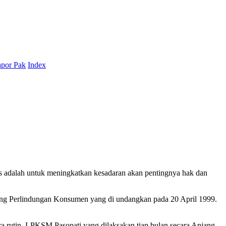
por Pak
Index
nas adalah untuk meningkatkan kesadaran akan pentingnya hak dan
g Perlindungan Konsumen yang di undangkan pada 20 April 1999.
rutin LPKSM Pasopati yang dilaksakan tiap bulan secara Anjang