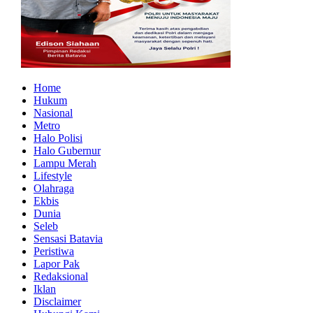
Home
Hukum
Nasional
Metro
Halo Polisi
Halo Gubernur
Lampu Merah
Lifestyle
Olahraga
Ekbis
Dunia
Seleb
Sensasi Batavia
Peristiwa
Lapor Pak
Redaksional
Iklan
Disclaimer