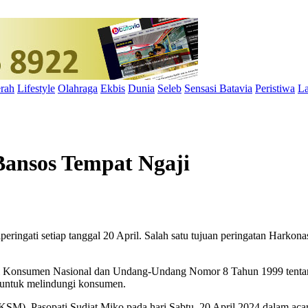
rah
Lifestyle
Olahraga
Ekbis
Dunia
Seleb
Sensasi Batavia
Peristiwa
La
ansos Tempat Ngaji
ringati setiap tanggal 20 April. Salah satu tujuan peringatan Harko
i Konsumen Nasional dan Undang-Undang Nomor 8 Tahun 1999 tentan
a untuk melindungi konsumen.
 Pasopati Sudjat Miko pada hari Sabtu, 20 April 2024 dalam acara 