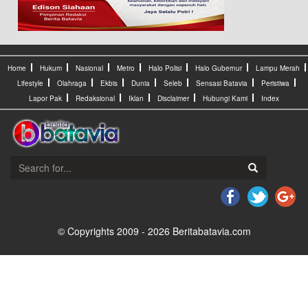
Home
Hukum
Nasional
Metro
Halo Polisi
Halo Gubernur
Lampu Merah
Lifestyle
Olahraga
Ekbis
Dunia
Seleb
Sensasi Batavia
Peristiwa
Lapor Pak
Redaksional
Iklan
Disclaimer
Hubungi Kami
Index
© Copyrights 2009 - 2026 Beritabatavia.com