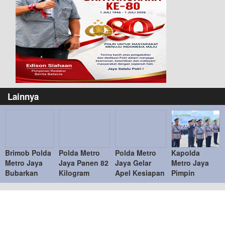
Lainnya
Brimob Polda
Polda Metro
Polda Metro
Kapolda
Metro Jaya
Jaya Panen 82
Jaya Gelar
Metro Jaya
Bubarkan
Kilogram
Apel Kesiapan
Pimpin
Balap Liar,
Pakcoy untuk
Personel dan
Sertijab PJU
Sembilan
Dukung
Peralatan
dan Kapolres
Motor
Program
Penanganan
Jajaran,
Diamankan di
Makan Bergizi
Bencana
Penyegaran
Jakarta Timur
Gratis
Organisasi