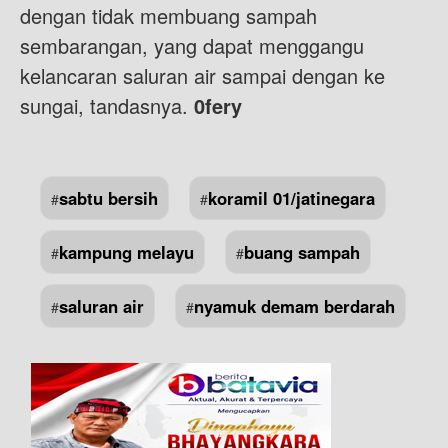
dengan tidak membuang sampah
sembarangan, yang dapat menggangu
kelancaran saluran air sampai dengan ke
sungai, tandasnya.
0fery
sabtu bersih
koramil 01/jatinegara
#
#
kampung melayu
buang sampah
#
#
saluran air
nyamuk demam berdarah
#
#