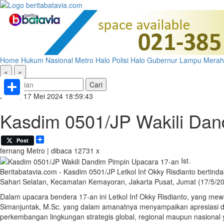
Home
Hukum
Nasional
Metro
Halo Polisi
Halo Gubernur
Lampu Merah
«
»
Jumat, 17 Mei 2024 18:59:43
Share
Kasdim 0501/JP Wakili Dan
Share
Post
fernang
Metro | dibaca 12731 x
Ist.
Beritabatavia.com -
Kasdim 0501/JP Letkol Inf Okky Risdianto bertind
Sahari Selatan, Kecamatan Kemayoran, Jakarta Pusat, Jumat (17/5/2
Dalam upacara bendera 17-an ini Letkol Inf Okky Risdianto, yang me
Simanjuntak, M.Sc. yang dalam amanatnya menyampaikan apresiasi dan 
perkembangan lingkungan strategis global, regional maupun nasional