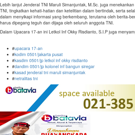
Lebih lanjut Jenderal TNI Maruli Simanjuntak, M.Sc. juga menekanka
TNI, tingkatkan kehati-hatian dan ketelitian dalam bertindak, serta 
dalam menyikapi informasi yang berkembang, terutama oleh berita-ber
harus dipegang teguh dan dijaga oleh seluruh anggota TNI.
Dalam Upacara 17-an ini Letkol Inf Okky Risdianto, S.I.P juga meny
#
upacara 17-an
#
kodim 0501/jakarta pusat
#
kasdim 0501/jp letkol inf okky risdianto
#
dandim 0501/jp kolonel inf bangun siregar
#
kasad jenderal tni maruli simanjuntak
#
netralitas tni