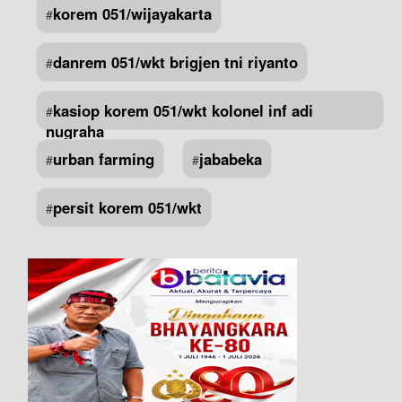
korem 051/wijayakarta
#
danrem 051/wkt brigjen tni riyanto
#
kasiop korem 051/wkt kolonel inf adi
#
nugraha
urban farming
jababeka
#
#
persit korem 051/wkt
#