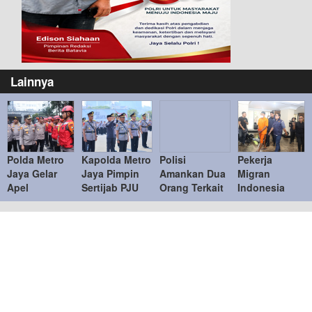
Lainnya
Polda Metro
Kapolda Metro
Polisi
Pekerja
Jaya Gelar
Jaya Pimpin
Amankan Dua
Migran
Apel
Sertijab PJU
Orang Terkait
Indonesia
Kesiapan
dan Kapolres
Bentrokan di
Jadi Korban
Personel dan
Jajaran,
Menteng
TPPO,
Peralatan
Penyegaran
Dijanjikan
Penanganan
Organisasi
Kerja di Turki
Bencana
Berujung ke
Libya