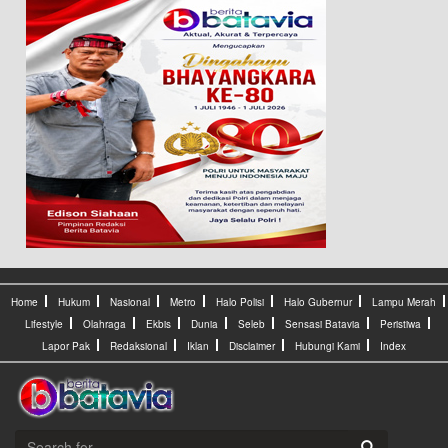
Home
Hukum
Nasional
Metro
Halo Polisi
Halo Gubernur
Lampu Merah
Lifestyle
Olahraga
Ekbis
Dunia
Seleb
Sensasi Batavia
Peristiwa
Lapor Pak
Redaksional
Iklan
Disclaimer
Hubungi Kami
Index