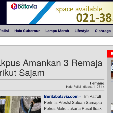
Polisi
Halo Gubernur
Lampu Merah
Lifestyle
Olahraga
B
 Jakpus Amankan 3 Remaja
ikut Sajam
Fernang
Halo Polisi | dibaca 11051 x
Beritabatavia.com -
Tim Patroli
Perintis Presisi Satuan Samapta
Polres Metro Jakarta Pusat tidak