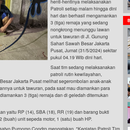
henti-hentinya melaksanakan
Patroli setiap malam hingga dini
hari dan berhasil mengamankan
B
3 (tiga) remaja yang sedang
nongkrong menunggu lawan
untuk tawuran di Jl. Gunung
Sahari Sawah Besar Jakarta
Pusat, Jumat (31/5/2024) sekitar
pukul 04.19 Wib dini hari.
Saat tim sedang melaksanakan
patroli rutin kewilayahan,
 Besar Jakarta Pusat melihat segerombolan anak-anak
nnya untuk tawuran, pada saat mau diamankan para
l diamankan 3 (tiga) remaja dan di geledah ditemukan
an yaitu RP (14), SBA (18), RR (19) dan barang bukti
2 (buah) unit sepeda motor, 1 (satu) buah HP.
satyo Purnomo Condro mengatakan, "Kegiatan Patroli Tim