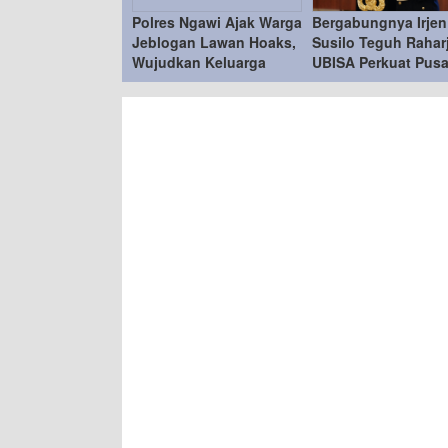
Polres Ngawi Ajak Warga
Bergabungnya Irjen
Jeblogan Lawan Hoaks,
Susilo Teguh Rahar
Wujudkan Keluarga
UBISA Perkuat Pusa
Sadar Hukum
Studi Kepolisian