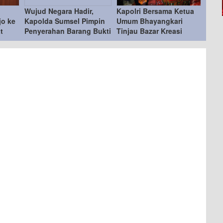
Wujud Negara Hadir,
Kapolri Bersama Ketua
jo ke
Kapolda Sumsel Pimpin
Umum Bhayangkari
t
Penyerahan Barang Bukti
Tinjau Bazar Kreasi
Kejahatan ke Korban
Bhayangkari Nusantara
2026