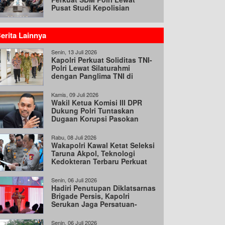
Pusat Studi Kepolisian
erita Lainnya
Senin, 13 Juli 2026
Kapolri Perkuat Soliditas TNI-
Polri Lewat Silaturahmi
dengan Panglima TNI di
Mabes TNI
Kamis, 09 Juli 2026
Wakil Ketua Komisi III DPR
Dukung Polri Tuntaskan
Dugaan Korupsi Pasokan
Batu Bara
Rabu, 08 Juli 2026
Wakapolri Kawal Ketat Seleksi
Taruna Akpol, Teknologi
Kedokteran Terbaru Perkuat
Akurasi Rekrutmen
Senin, 06 Juli 2026
Hadiri Penutupan Diklatsarnas
Brigade Persis, Kapolri
Serukan Jaga Persatuan-
Kesatuan
Senin, 06 Juli 2026