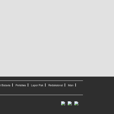
i Batavia
Peristiwa
Lapor Pak
Redaksional
Iklan