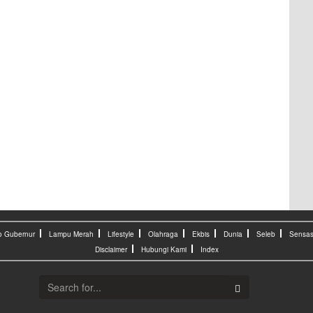
o Gubernur
Lampu Merah
Lifestyle
Olahraga
Ekbis
Dunia
Seleb
Sensas
Disclaimer
Hubungi Kami
Index