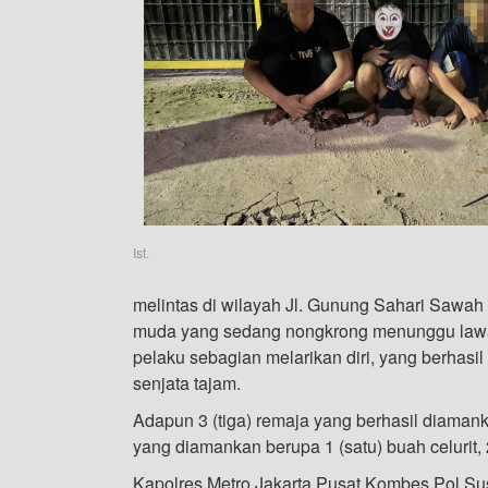
Ist.
melintas di wilayah Jl. Gunung Sahari Sawah
muda yang sedang nongkrong menunggu lawa
pelaku sebagian melarikan diri, yang berhasi
senjata tajam.
Adapun 3 (tiga) remaja yang berhasil diamank
yang diamankan berupa 1 (satu) buah celurit, 
Kapolres Metro Jakarta Pusat Kombes Pol Su