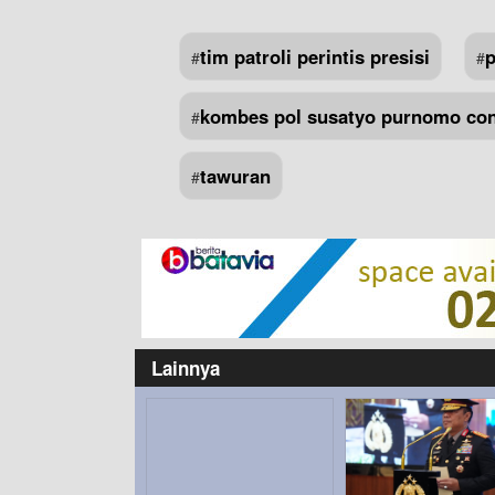
tim patroli perintis presisi
p
#
#
kombes pol susatyo purnomo co
#
tawuran
#
Lainnya