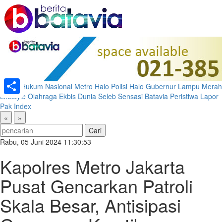
Home
Hukum
Nasional
Metro
Halo Polisi
Halo Gubernur
Lampu Merah
Lifestyle
Olahraga
Ekbis
Dunia
Seleb
Sensasi Batavia
Peristiwa
Lapor
Share
Pak
Index
«
»
Rabu, 05 Juni 2024 11:30:53
Kapolres Metro Jakarta
Pusat Gencarkan Patroli
Skala Besar, Antisipasi