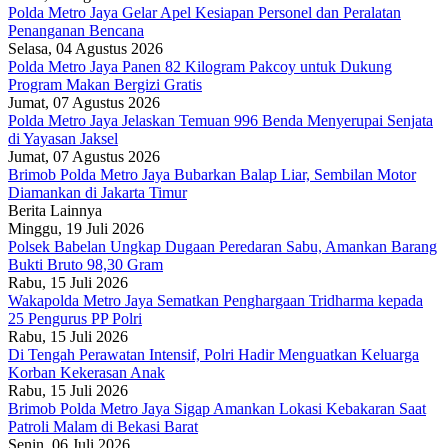
Polda Metro Jaya Gelar Apel Kesiapan Personel dan Peralatan
Penanganan Bencana
Selasa, 04 Agustus 2026
Polda Metro Jaya Panen 82 Kilogram Pakcoy untuk Dukung
Program Makan Bergizi Gratis
Jumat, 07 Agustus 2026
Polda Metro Jaya Jelaskan Temuan 996 Benda Menyerupai Senjata
di Yayasan Jaksel
Jumat, 07 Agustus 2026
Brimob Polda Metro Jaya Bubarkan Balap Liar, Sembilan Motor
Diamankan di Jakarta Timur
Berita Lainnya
Minggu, 19 Juli 2026
Polsek Babelan Ungkap Dugaan Peredaran Sabu, Amankan Barang
Bukti Bruto 98,30 Gram
Rabu, 15 Juli 2026
Wakapolda Metro Jaya Sematkan Penghargaan Tridharma kepada
25 Pengurus PP Polri
Rabu, 15 Juli 2026
Di Tengah Perawatan Intensif, Polri Hadir Menguatkan Keluarga
Korban Kekerasan Anak
Rabu, 15 Juli 2026
Brimob Polda Metro Jaya Sigap Amankan Lokasi Kebakaran Saat
Patroli Malam di Bekasi Barat
Senin, 06 Juli 2026