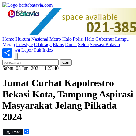
Home
Hukum
Nasional
Metro
Halo Polisi
Halo Gubernur
Lampu
Merah
Lifestyle
Olahraga
Ekbis
Dunia
Seleb
Sensasi Batavia
Peristiwa
Lapor Pak
Index
«
»
Share
Sabtu, 08 Juni 2024 11:23:40
Jumat Curhat Kapolrestro
Bekasi Kota, Tampung Aspirasi
Masyarakat Jelang Pilkada
2024
Share
Post