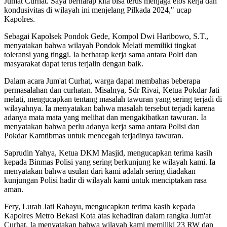
Jumat Curhat. Saya berharap kita bisa terus menjaga etos kerja dan
kondusivitas di wilayah ini menjelang Pilkada 2024," ucap
Kapolres.
Sebagai Kapolsek Pondok Gede, Kompol Dwi Haribowo, S.T.,
menyatakan bahwa wilayah Pondok Melati memiliki tingkat
toleransi yang tinggi. Ia berharap kerja sama antara Polri dan
masyarakat dapat terus terjalin dengan baik.
Dalam acara Jum'at Curhat, warga dapat membahas beberapa
permasalahan dan curhatan. Misalnya, Sdr Rivai, Ketua Pokdar Jati
melati, mengucapkan tentang masalah tawuran yang sering terjadi di
wilayahnya. Ia menyatakan bahwa masalah tersebut terjadi karena
adanya mata mata yang melihat dan mengakibatkan tawuran. Ia
menyatakan bahwa perlu adanya kerja sama antara Polisi dan
Pokdar Kamtibmas untuk mencegah terjadinya tawuran.
Saprudin Yahya, Ketua DKM Masjid, mengucapkan terima kasih
kepada Binmas Polisi yang sering berkunjung ke wilayah kami. Ia
menyatakan bahwa usulan dari kami adalah sering diadakan
kunjungan Polisi hadir di wilayah kami untuk menciptakan rasa
aman.
Fery, Lurah Jati Rahayu, mengucapkan terima kasih kepada
Kapolres Metro Bekasi Kota atas kehadiran dalam rangka Jum'at
Curhat. Ia menyatakan bahwa wilayah kami memiliki 23 RW dan