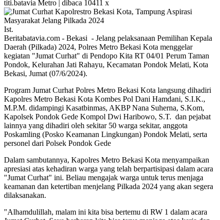
titi.batavia
Metro | dibaca 10411 x
Ist.
Beritabatavia.com -
Bekasi - Jelang pelaksanaan Pemilihan Kepala
Daerah (Pilkada) 2024, Polres Metro Bekasi Kota menggelar
kegiatan "Jumat Curhat" di Pendopo Kita RT 04/01 Perum Taman
Pondok, Kelurahan Jati Rahayu, Kecamatan Pondok Melati, Kota
Bekasi, Jumat (07/6/2024).
Program Jumat Curhat Polres Metro Bekasi Kota langsung dihadiri
Kapolres Metro Bekasi Kota Kombes Pol Dani Hamdani, S.I.K.,
M.P.M. didampingi Kasatbinmas, AKBP Nana Suherna, S.Kom,
Kapolsek Pondok Gede Kompol Dwi Haribowo, S.T. dan pejabat
lainnya yang dihadiri oleh sekitar 50 warga sekitar, anggota
Poskamling (Posko Keamanan Lingkungan) Pondok Melati, serta
personel dari Polsek Pondok Gede
Dalam sambutannya, Kapolres Metro Bekasi Kota menyampaikan
apresiasi atas kehadiran warga yang telah berpartisipasi dalam acara
"Jumat Curhat" ini. Beliau mengajak warga untuk terus menjaga
keamanan dan ketertiban menjelang Pilkada 2024 yang akan segera
dilaksanakan.
"Alhamdulillah, malam ini kita bisa bertemu di RW 1 dalam acara