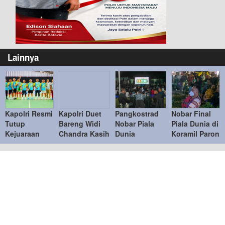
Lainnya
Kapolri Resmi
Kapolri Duet
Pangkostrad
Nobar Final
Tutup
Bareng Widi
Nobar Piala
Piala Dunia di
Kejuaraan
Chandra Kasih
Dunia
Koramil Paron
Bulu Tangkis
Lawan Bahlil-
Bersama
Pererat
Kapolri Cup
Muhammad di
Warga, Pererat
Kemanunggala
2026
Penutupan
Kebersamaan
TNI-Rakyat
Kapolri Cup
TNI dan
2026
Masyarakat