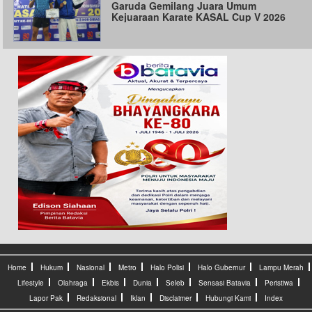
Garuda Gemilang Juara Umum
Kejuaraan Karate KASAL Cup V 2026
Home
Hukum
Nasional
Metro
Halo Polisi
Halo Gubernur
Lampu Merah
Lifestyle
Olahraga
Ekbis
Dunia
Seleb
Sensasi Batavia
Peristiwa
Lapor Pak
Redaksional
Iklan
Disclaimer
Hubungi Kami
Index