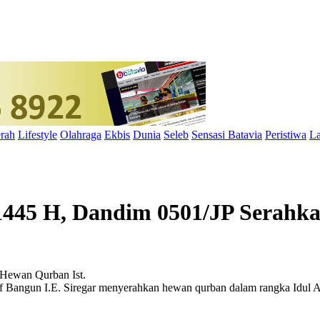
rah
Lifestyle
Olahraga
Ekbis
Dunia
Seleb
Sensasi Batavia
Peristiwa
La
1445 H, Dandim 0501/JP Serah
Ist.
 Bangun I.E. Siregar menyerahkan hewan qurban dalam rangka Idul A