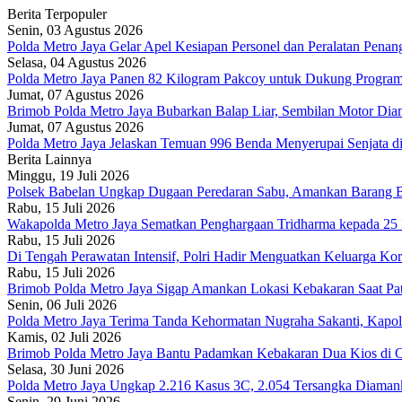
Berita Terpopuler
Senin, 03 Agustus 2026
Polda Metro Jaya Gelar Apel Kesiapan Personel dan Peralatan Pena
Selasa, 04 Agustus 2026
Polda Metro Jaya Panen 82 Kilogram Pakcoy untuk Dukung Program
Jumat, 07 Agustus 2026
Brimob Polda Metro Jaya Bubarkan Balap Liar, Sembilan Motor Diam
Jumat, 07 Agustus 2026
Polda Metro Jaya Jelaskan Temuan 996 Benda Menyerupai Senjata di
Berita Lainnya
Minggu, 19 Juli 2026
Polsek Babelan Ungkap Dugaan Peredaran Sabu, Amankan Barang B
Rabu, 15 Juli 2026
Wakapolda Metro Jaya Sematkan Penghargaan Tridharma kepada 25 
Rabu, 15 Juli 2026
Di Tengah Perawatan Intensif, Polri Hadir Menguatkan Keluarga K
Rabu, 15 Juli 2026
Brimob Polda Metro Jaya Sigap Amankan Lokasi Kebakaran Saat Pat
Senin, 06 Juli 2026
Polda Metro Jaya Terima Tanda Kehormatan Nugraha Sakanti, Kapo
Kamis, 02 Juli 2026
Brimob Polda Metro Jaya Bantu Padamkan Kebakaran Dua Kios di C
Selasa, 30 Juni 2026
Polda Metro Jaya Ungkap 2.216 Kasus 3C, 2.054 Tersangka Diaman
Senin, 29 Juni 2026