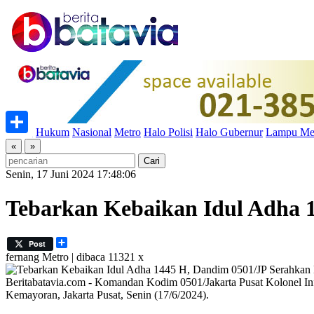
Home
Hukum
Nasional
Metro
Halo Polisi
Halo Gubernur
Lampu Me
Share
«
»
Senin, 17 Juni 2024 17:48:06
Tebarkan Kebaikan Idul Adha 
Share
Post
fernang
Metro | dibaca 11321 x
Beritabatavia.com -
Komandan Kodim 0501/Jakarta Pusat Kolonel Inf
Kemayoran, Jakarta Pusat, Senin (17/6/2024).