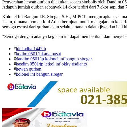
Penyerahan hewan qurban dilakukan secara simbolis oleh Dandim 05
Adapun jumlah qurban sebanyak 14 ekor terdiri dari 7 ekor sapi dan 
Kolonel Inf Bangun I.E. Siregar, S.H., MIPOL. mengucapkan selama
Islam, dimana momen Idul Adha bertujuan untuk mengajarkan kepada k
semoga esensi dari qurban akan selalu tertanam dalam jiwa dan hati ki
"Semoga dengan adanya kegiatan ini dapat memberikan dan menyebar
#
idul adha 1445 h
#
kodim 0501/jakarta pusat
#
dandim 0501/jp kolonel inf bangun siregar
#
kasdim 0501/jp letkol inf okky risdianto
#
hewan qurban
#
kolonel inf bangun siregar