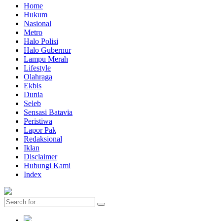
Home
Hukum
Nasional
Metro
Halo Polisi
Halo Gubernur
Lampu Merah
Lifestyle
Olahraga
Ekbis
Dunia
Seleb
Sensasi Batavia
Peristiwa
Lapor Pak
Redaksional
Iklan
Disclaimer
Hubungi Kami
Index