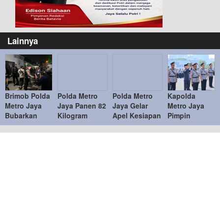
Lainnya
Brimob Polda
Polda Metro
Polda Metro
Kapolda
Metro Jaya
Jaya Panen 82
Jaya Gelar
Metro Jaya
Bubarkan
Kilogram
Apel Kesiapan
Pimpin
Balap Liar,
Pakcoy untuk
Personel dan
Sertijab PJU
Sembilan
Dukung
Peralatan
dan Kapolres
Motor
Program
Penanganan
Jajaran,
Diamankan di
Makan Bergizi
Bencana
Penyegaran
Jakarta Timur
Gratis
Organisasi