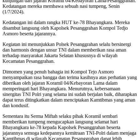
kunjungan dari jajaran Koramil 04/Kebayoran Lama/Pesanggrahan.
Kedatangan mereka membawa sebuah nasi tumpeng, Senin
(1/7/2024).
Kedatangan ini dalam rangka HUT ke-78 Bhayangkara. Mereka
disambut langsung oleh Kapolsek Pesanggrahan Kompol Tedjo
Asmoro beserta jajarannya.
Kegiatan ini menunjukkan Polsek Pesanggrahan selalu bersinergi
dan harmonis dengan unsur TNI dalam memberikan rasa aman
terhadap masyarakat Jakarta Selatan khususnya di wilayah
Kecamatan Pesanggrahan.
Dimomen yang penuh bahagia ini Kompol Tejo Asmoro
menyampaikan rasa bangga dan terima kasihnya atas perhatian yang
diberikan oleh jajaran Koramil 04/Kebayoran Lama dalam
memperingati hari Bhayangkara. Menurutnya, kebersamaan
sinergitas TNI Polri yang selama ini sudah berjalan baik, diharapkan
dapat terus ditingkatkan dalam menciptakan Kamtibmas yang aman
dan kondusif.
Sementara itu Serma Miftah selaku pihak Koramil sembari
memberikan tumpeng mengucapkan langsung selamat hari
Bhayangkara ke-78 kepada Kapolsek Pesanggrahan beserta
jajarannya semoga kedepannya kemitraan TNI-Polri dalam menjaga
Kamtibmas di wilayah Kecamatan Pesanggrahan dapat lebih