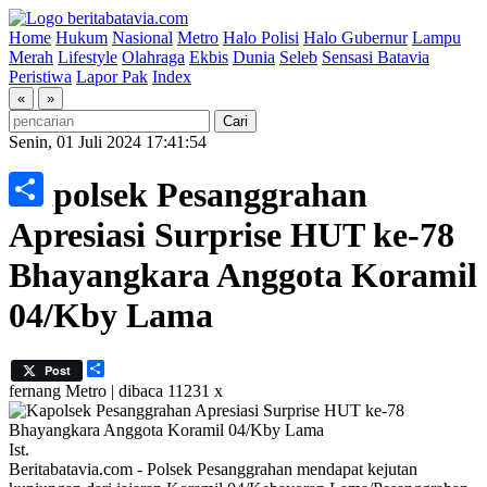
Home
Hukum
Nasional
Metro
Halo Polisi
Halo Gubernur
Lampu
Merah
Lifestyle
Olahraga
Ekbis
Dunia
Seleb
Sensasi Batavia
Peristiwa
Lapor Pak
Index
«
»
Senin, 01 Juli 2024 17:41:54
Kapolsek Pesanggrahan
Share
Apresiasi Surprise HUT ke-78
Bhayangkara Anggota Koramil
04/Kby Lama
Share
Post
fernang
Metro | dibaca 11231 x
Ist.
Beritabatavia.com -
Polsek Pesanggrahan mendapat kejutan