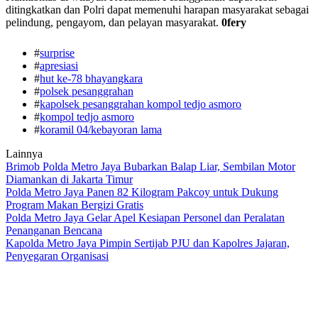
ditingkatkan dan Polri dapat memenuhi harapan masyarakat sebagai
pelindung, pengayom, dan pelayan masyarakat.
0fery
#
surprise
#
apresiasi
#
hut ke-78 bhayangkara
#
polsek pesanggrahan
#
kapolsek pesanggrahan kompol tedjo asmoro
#
kompol tedjo asmoro
#
koramil 04/kebayoran lama
Lainnya
Brimob Polda Metro Jaya Bubarkan Balap Liar, Sembilan Motor
Diamankan di Jakarta Timur
Polda Metro Jaya Panen 82 Kilogram Pakcoy untuk Dukung
Program Makan Bergizi Gratis
Polda Metro Jaya Gelar Apel Kesiapan Personel dan Peralatan
Penanganan Bencana
Kapolda Metro Jaya Pimpin Sertijab PJU dan Kapolres Jajaran,
Penyegaran Organisasi