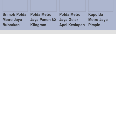
Brimob Polda
Polda Metro
Polda Metro
Kapolda
Metro Jaya
Jaya Panen 82
Jaya Gelar
Metro Jaya
Bubarkan
Kilogram
Apel Kesiapan
Pimpin
Balap Liar,
Pakcoy untuk
Personel dan
Sertijab PJU
Sembilan
Dukung
Peralatan
dan Kapolres
Motor
Program
Penanganan
Jajaran,
Diamankan di
Makan Bergizi
Bencana
Penyegaran
Jakarta Timur
Gratis
Organisasi