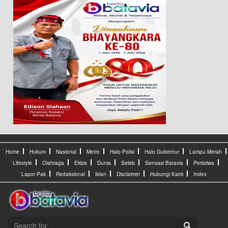
Home
Hukum
Nasional
Metro
Halo Polisi
Halo Gubernur
Lampu Merah
Lifestyle
Olahraga
Ekbis
Dunia
Seleb
Sensasi Batavia
Peristiwa
Lapor Pak
Redaksional
Iklan
Disclaimer
Hubungi Kami
Index