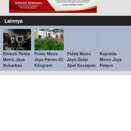
Lainnya
Brimob Polda
Polda Metro
Polda Metro
Kapolda
Metro Jaya
Jaya Panen 82
Jaya Gelar
Metro Jaya
Bubarkan
Kilogram
Apel Kesiapan
Pimpin
Balap Liar,
Pakcoy untuk
Personel dan
Sertijab PJU
Sembilan
Dukung
Peralatan
dan Kapolres
Motor
Program
Penanganan
Jajaran,
Diamankan di
Makan Bergizi
Bencana
Penyegaran
Jakarta Timur
Gratis
Organisasi