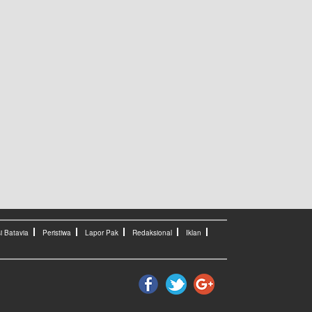
i Batavia
Peristiwa
Lapor Pak
Redaksional
Iklan