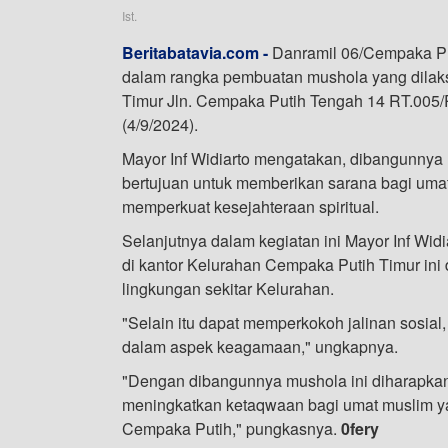
Ist.
Beritabatavia.com -
Danramil 06/Cempaka Put
dalam rangka pembuatan mushola yang dilak
Timur Jln. Cempaka Putih Tengah 14 RT.005
(4/9/2024).
Mayor Inf Widiarto mengatakan, dibangunnya
bertujuan untuk memberikan sarana bagi uma
memperkuat kesejahteraan spiritual.
Selanjutnya dalam kegiatan ini Mayor Inf 
di kantor Kelurahan Cempaka Putih Timur ini
lingkungan sekitar Kelurahan.
"Selain itu dapat memperkokoh jalinan sosia
dalam aspek keagamaan," ungkapnya.
"Dengan dibangunnya mushola ini diharapkan
meningkatkan ketaqwaan bagi umat muslim ya
Cempaka Putih," pungkasnya.
0fery