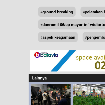
ground breaking
peletakan 
#
#
danramil 06/cp mayor inf widiart
#
aspek keagamaan
pengemba
#
#
Lainnya