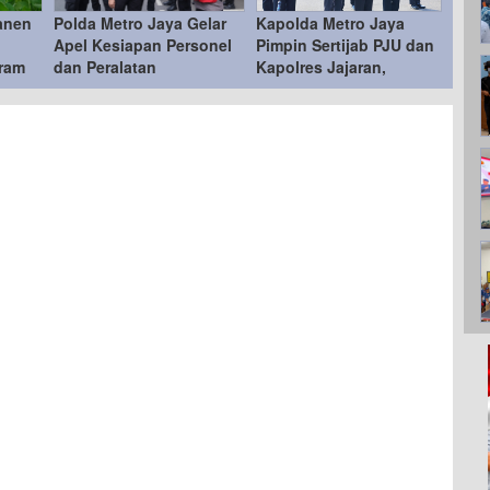
anen
Polda Metro Jaya Gelar
Kapolda Metro Jaya
Apel Kesiapan Personel
Pimpin Sertijab PJU dan
ram
dan Peralatan
Kapolres Jajaran,
s
Penanganan Bencana
Penyegaran Organisasi