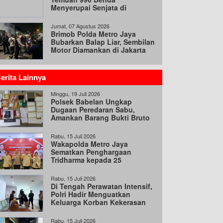
Menyerupai Senjata di
Yayasan Jaksel
Jumat, 07 Agustus 2026
Brimob Polda Metro Jaya
Bubarkan Balap Liar, Sembilan
Motor Diamankan di Jakarta
Timur
erita Lainnya
Minggu, 19 Juli 2026
Polsek Babelan Ungkap
Dugaan Peredaran Sabu,
Amankan Barang Bukti Bruto
98,30 Gram
Rabu, 15 Juli 2026
Wakapolda Metro Jaya
Sematkan Penghargaan
Tridharma kepada 25
Pengurus PP Polri
Rabu, 15 Juli 2026
Di Tengah Perawatan Intensif,
Polri Hadir Menguatkan
Keluarga Korban Kekerasan
Anak
Rabu, 15 Juli 2026