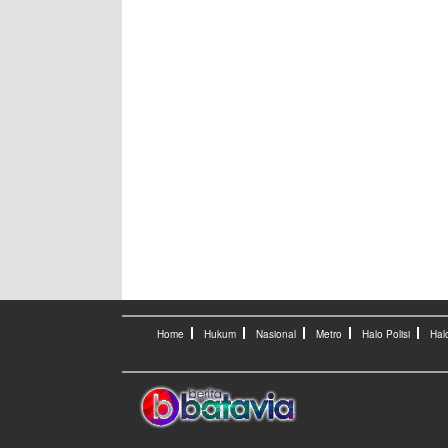
Home
Hukum
Nasional
Metro
Halo Polisi
Hal