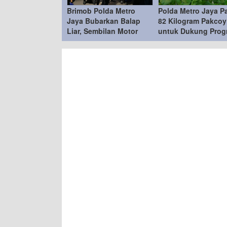
Brimob Polda Metro
Polda Metro Jaya P
Jaya Bubarkan Balap
82 Kilogram Pakcoy
Liar, Sembilan Motor
untuk Dukung Prog
Diamankan di Jakarta
Makan Bergizi Grati
Timur