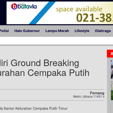
Polisi
Halo Gubernur
Lampu Merah
Lifestyle
Olahraga
B
iri Ground Breaking
urahan Cempaka Putih
Fernang
Metro | dibaca 11451 x