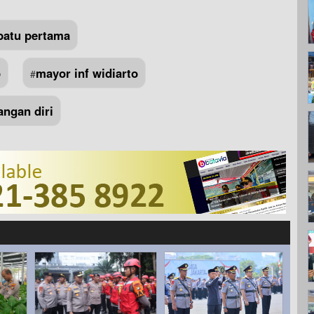
batu pertama
o
mayor inf widiarto
#
ngan diri