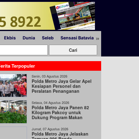
»
Ekbis
Dunia
Seleb
Sensasi Batavia
Peristiwa
Lapor
erita Terpopuler
Senin, 03 Agustus 2026
Polda Metro Jaya Gelar Apel
Kesiapan Personel dan
Peralatan Penanganan
Bencana
Selasa, 04 Agustus 2026
Polda Metro Jaya Panen 82
Kilogram Pakcoy untuk
Dukung Program Makan
Bergizi Gratis
Jumat, 07 Agustus 2026
Polda Metro Jaya Jelaskan
Temuan 996 Benda