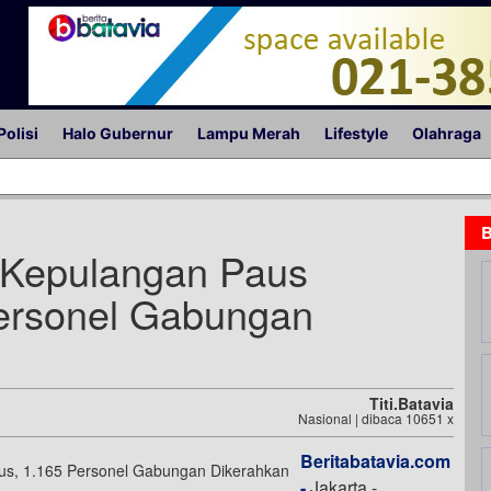
Polisi
Halo Gubernur
Lampu Merah
Lifestyle
Olahraga
B
 Kepulangan Paus
Personel Gabungan
Titi.batavia
Nasional | dibaca 10651 x
Beritabatavia.com
-
Jakarta -