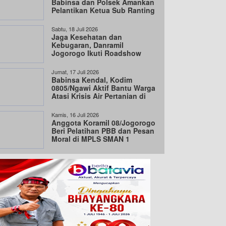
Babinsa dan Polsek Amankan
Pelantikan Ketua Sub Ranting
IKSP-PI di Sine
Sabtu, 18 Juli 2026
Jaga Kesehatan dan
Kebugaran, Danramil
Jogorogo Ikuti Roadshow
Perwosi Bersama Forpimcam
Jumat, 17 Juli 2026
Babinsa Kendal, Kodim
0805/Ngawi Aktif Bantu Warga
Atasi Krisis Air Pertanian di
musim kemarau
Kamis, 16 Juli 2026
Anggota Koramil 08/Jogorogo
Beri Pelatihan PBB dan Pesan
Moral di MPLS SMAN 1
Jogorogo