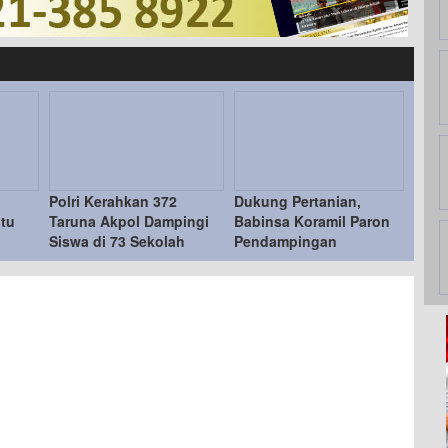
Polri Kerahkan 372
Dukung Pertanian,
ntu
Taruna Akpol Dampingi
Babinsa Koramil Paron
Siswa di 73 Sekolah
Pendampingan
Rakyat Bersama Taruna
Pelatihan Teknologi
Akademi TNI
Tepat Guna