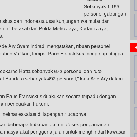
Sebanyak 1.165
personel gabungan
skus dari Indonesia usai kunjungannya mulai dari
n ini berasal dari Polda Metro Jaya, Kodam Jaya,
a.
de Ary Syam Indradi mengatakan, ribuan personel
B
edubes Vatikan, tempat Paus Fransiskus menginap hingga
ekarno Hatta sebanyak 672 personel dan rute
ai Bandara sebanyak 493 personel," kata Ade Ary dalam
n Paus Fransiskus dilakukan secara terpadu dengan
 dan penegakan hukum.
al melihat eskalasi di lapangan," ucapnya.
ikan beberapa imbauan dalam proses pengamanan
da masyarakat pengguna jalan untuk menghindari kawasan