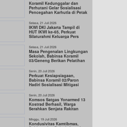
Koramil Kedunggalar dan
Perhutani Gelar Sosialisasi
Pencegahan Karhutla di Petak
35B
Selasa, 21 Juli 2026
IKWI DKI Jakarta Tampil di
HUT IKWI ke-65, Perkuat
Silaturahmi Keluarga Pers
Selasa, 21 Juli 2026
Masa Pengenalan Lingkungan
Sekolah, Babinsa Koramil
03/Geneng Berikan Pelatihan
PBB
Senin, 20 Juli 2026
Perkuat Kesiapsiagaan,
Babinsa Koramil 02/Paron
Hadiri Sosialisasi Mitigasi
Bencana
Senin, 20 Juli 2026
Komsos Satgas Yonarmed 13
Kostrad Berhasil, Warga
Serahkan Senjata Rakitan
Secara Sukarela
Minggu, 19 Juli 2026
Kondusivitas Kamtibmas,