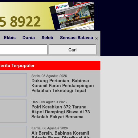
»
Ekbis
Dunia
Seleb
Sensasi Batavia
Peristiwa
Lapor
erita Terpopuler
Senin, 03 Agustus 2026
Dukung Pertanian, Babinsa
Koramil Paron Pendampingan
Pelatihan Teknologi Tepat
Guna
Rabu, 05 Agustus 2026
Polri Kerahkan 372 Taruna
Akpol Dampingi Siswa di 73
Sekolah Rakyat Bersama
Taruna Akademi TNI
Kamis, 06 Agustus 2026
Air Bersih, Babinsa Koramil
Bringin Bantu Distribusi Air