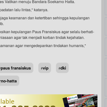
bes Vatikan menuju Bandara Soekarno Hatta.
padatan lalu lintas," katanya.
njaga keamanan dan ketertiban sehingga kepulangan
ib.
ikan kepulangan Paus Fransiskus agar selalu berhati-
asaan agar tak menjadi korban tindak kejahatan.
ngamanan agar mengedepankan tindakan humanis,"
paus fransiskus
vip
dki
#
#
#
rno-hatta