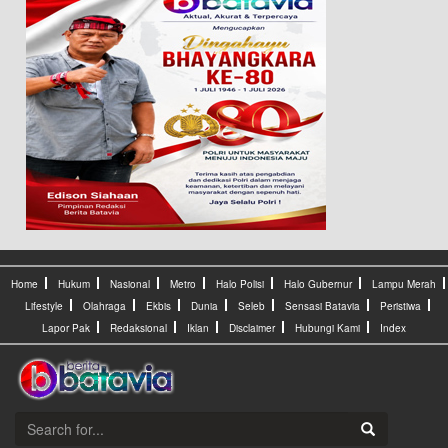
Home
Hukum
Nasional
Metro
Halo Polisi
Halo Gubernur
Lampu Merah
Lifestyle
Olahraga
Ekbis
Dunia
Seleb
Sensasi Batavia
Peristiwa
Lapor Pak
Redaksional
Iklan
Disclaimer
Hubungi Kami
Index