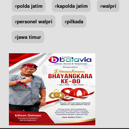
polda jatim
kapolda jatim
walpri
#
#
#
personel walpri
pilkada
#
#
jawa timur
#