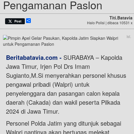
Pengamanan Paslon
Titi.batavia
Share
Post
Halo Polisi | dibaca 10531 x
Ist.
Beritabatavia.com -
SURABAYA – Kapolda
Jawa Timur, Irjen Pol Drs Imam
Sugianto,M.Si menyerahkan personel khusus
pengawal pribadi (Walpri) untuk
penyelenggara dan pasangan calon kepala
daerah (Cakada) dan wakil peserta Pilkada
2024 di Jawa Timur.
Personel Polda Jatim yang ditunjuk sebagai
Walpri nantinya akan bertugas melekat