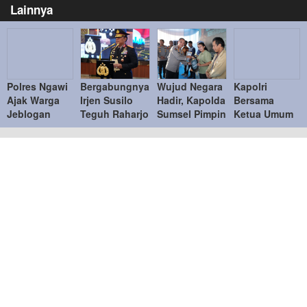
Lainnya
Polres Ngawi
Bergabungnya
Wujud Negara
Kapolri
Ajak Warga
Irjen Susilo
Hadir, Kapolda
Bersama
Jeblogan
Teguh Raharjo
Sumsel Pimpin
Ketua Umum
Lawan Hoaks,
ke UBISA
Penyerahan
Bhayangkari
Wujudkan
Perkuat Pusat
Barang Bukti
Tinjau Bazar
Keluarga
Studi
Kejahatan ke
Kreasi
Sadar Hukum
Kepolisian
Korban
Bhayangkari
Nusantara
2026