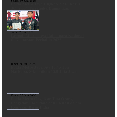
Selasa, 30 Juni 2026
Polda Metro Jaya Ungkap 2.216 Kasus
3C, 2.054 Tersangka Diamankan
Senin, 29 Juni 2026
Brimob Metro Jaya Raih Juara Nasional
di Kejuaraan Perbakin 2026
Jumat, 26 Juni 2026
Polda Metro Jaya Sita 17,45 Ton
Narkoba, Selamatkan 15,9 Juta Jiwa
Kamis, 25 Juni 2026
Polda Metro Gagalkan Dua Orang
Pengedar Etomidate dan Ekstasi dalam
Kemasan Besar India