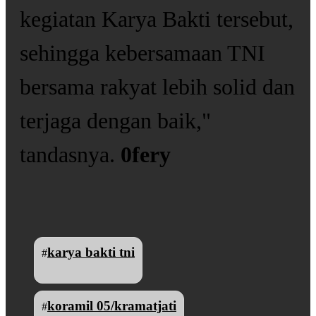
kegiatan Karya Bakti tersebut,
sehingga kebersamaan TNI
bersama rakyat lebih solid dan
terjaga dengan baik,"
tandasnya.
0fery
karya bakti tni
#
koramil 05/kramatjati
#