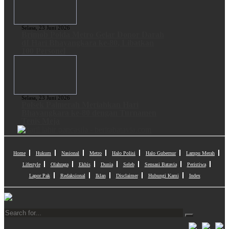
Selasa, 23 Juni 2026
Brimob Polda Metro Gelar Donor Darah
dI Hari Bhayangkara ke-80, Libatkan
100 Personel
Selasa, 23 Juni 2026
Polsek Palmerah Meriahkan Hari
Bhayangkara ke-80 dengan Turnamen
Tenis Meja
Home
Hukum
Nasional
Metro
Halo Polisi
Halo Gubernur
Lampu Merah
Lifestyle
Olahraga
Ekbis
Dunia
Seleb
Sensasi Batavia
Peristiwa
Lapor Pak
Redaksional
Iklan
Disclaimer
Hubungi Kami
Index