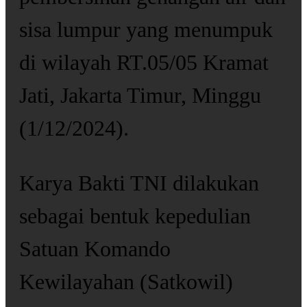
sisa lumpur yang menumpuk
di wilayah RT.05/05 Kramat
Jati, Jakarta Timur, Minggu
(1/12/2024).
Karya Bakti TNI dilakukan
sebagai bentuk kepedulian
Satuan Komando
Kewilayahan (Satkowil)