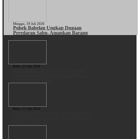
Minggu, 19 Juli 2026
Polsek Babelan Ungkap Dugaan
Peredaran Sabu, Amankan Barang
Bukti Bruto 98,30 Gram
Rabu, 15 Juli 2026
Wakapolda Metro Jaya Sematkan
Penghargaan Tridharma kepada 25
Pengurus PP Polri
Rabu, 15 Juli 2026
Di Tengah Perawatan Intensif, Polri
Hadir Menguatkan Keluarga Korban
Kekerasan Anak