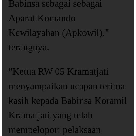
Babinsa sebagai sebagai
Aparat Komando
Kewilayahan (Apkowil),"
terangnya.
"Ketua RW 05 Kramatjati
menyampaikan ucapan terima
kasih kepada Babinsa Koramil
Kramatjati yang telah
mempelopori pelaksaan