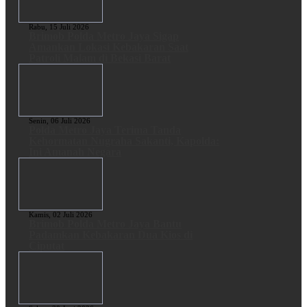
Rabu, 15 Juli 2026
Brimob Polda Metro Jaya Sigap
Amankan Lokasi Kebakaran Saat
Patroli Malam di Bekasi Barat
Senin, 06 Juli 2026
Polda Metro Jaya Terima Tanda
Kehormatan Nugraha Sakanti, Kapolda:
Ini Amanah Negara
Kamis, 02 Juli 2026
Brimob Polda Metro Jaya Bantu
Padamkan Kebakaran Dua Kios di
Ciputat