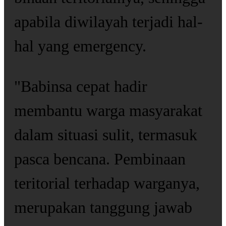
apabila diwilayah terjadi hal-
hal yang emergency.
"Babinsa cepat hadir
membantu warga masyarakat
dalam situasi sulit, termasuk
pasca bencana. Pembinaan
teritorial terhadap warganya,
merupakan tanggung jawab