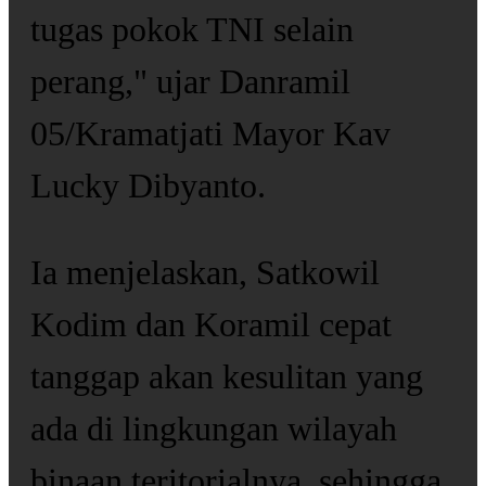
tugas pokok TNI selain
perang," ujar Danramil
05/Kramatjati Mayor Kav
Lucky Dibyanto.
Ia menjelaskan, Satkowil
Kodim dan Koramil cepat
tanggap akan kesulitan yang
ada di lingkungan wilayah
binaan teritorialnya, sehingga