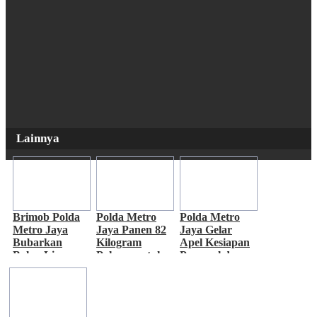
Lainnya
Brimob Polda
Polda Metro
Polda Metro
Metro Jaya
Jaya Panen 82
Jaya Gelar
Bubarkan
Kilogram
Apel Kesiapan
Balap Liar,
Pakcoy untuk
Personel dan
Sembilan
Dukung
Peralatan
Motor
Program
Penanganan
Diamankan di
Makan Bergizi
Bencana
Jakarta Timur
Gratis