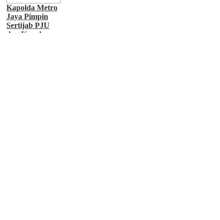
Kapolda Metro
Jaya Pimpin
Sertijab PJU
dan Kapolres
Jajaran,
Penyegaran
Organisasi