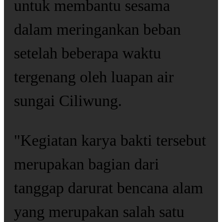
untuk membantu sesama
dalam meringankan beban
setelah beberapa waktu
tergenang oleh luapan air
sungai Ciliwung.
"Kegiatan karya bakti tersebut
merupakan bagian dari
tanggap darurat bencana alam
yang merupakan salah satu