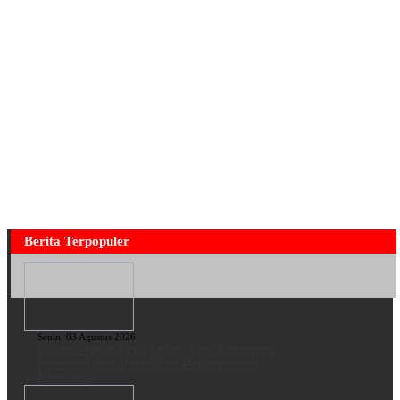
Berita Terpopuler
Senin, 03 Agustus 2026
Polda Metro Jaya Gelar Apel Kesiapan
Personel dan Peralatan Penanganan
Bencana