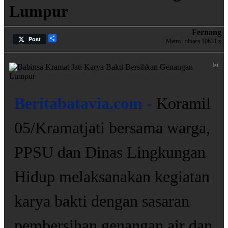
Lumpur
Fernang
Share
Post
Metro | dibaca 10631 x
Ist.
Beritabatavia.com -
Koramil
05/Kramatjati bersama warga,
PPSU dan Dinas Lingkungan
Hidup melaksanakan kegiatan
karya bakti dengan sasaran
pembersihan genangan air dan