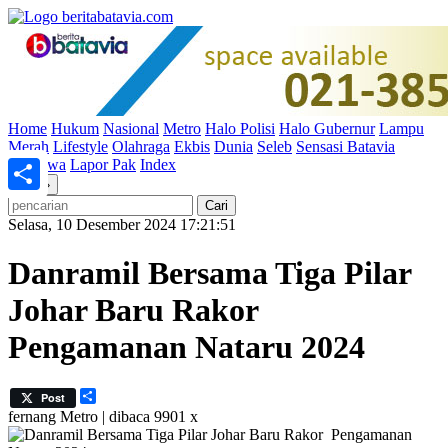
Home
Hukum
Nasional
Metro
Halo Polisi
Halo Gubernur
Lampu
Merah
Lifestyle
Olahraga
Ekbis
Dunia
Seleb
Sensasi Batavia
Peristiwa
Lapor Pak
Index
«
»
Share
Selasa, 10 Desember 2024 17:21:51
Danramil Bersama Tiga Pilar
Johar Baru Rakor
Pengamanan Nataru 2024
Share
Post
fernang
Metro | dibaca 9901 x