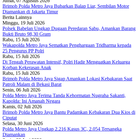
Jumat, 07 Agustus 2026
Brimob Polda Metro Jaya Bubarkan Balap Liar, Sembilan Motor
Diamankan di Jakarta Timur
Berita Lainnya
Minggu, 19 Juli 2026
Polsek Babelan Ungkap Dugaan Peredaran Sabu, Amankan Barang
Bukti Bruto 98,30 Gram
Rabu, 15 Juli 2026
Wakapolda Metro Jaya Sematkan Penghargaan Tridharma kepada
25 Pengurus PP Polri
Rabu, 15 Juli 2026
Di Tengah Perawatan Intensif, Polri Hadir Menguatkan Keluarga
Korban Kekerasan Anak
Rabu, 15 Juli 2026
Brimob Polda Metro Jaya Sigap Amankan Lokasi Kebakaran Saat
Patroli Malam di Bekasi Barat
Senin, 06 Juli 2026
Polda Metro Jaya Terima Tanda Kehormatan Nugraha Sakanti,
Kapolda: Ini Amanah Negara
Kamis, 02 Juli 2026
Brimob Polda Metro Jaya Bantu Padamkan Kebakaran Dua Kios di
Ciputat
Selasa, 30 Juni 2026
Polda Metro Jaya Ungkap 2.216 Kasus 3C, 2.054 Tersangka
Diamankan