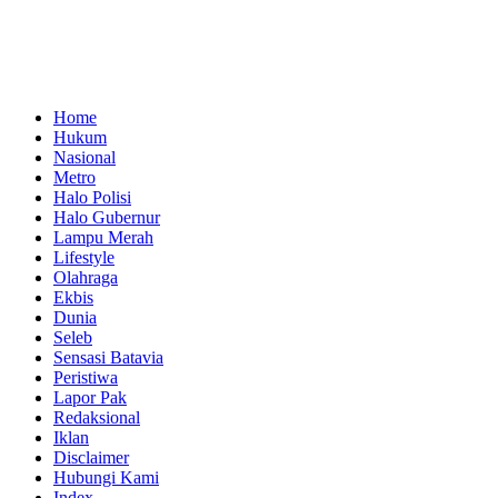
Home
Hukum
Nasional
Metro
Halo Polisi
Halo Gubernur
Lampu Merah
Lifestyle
Olahraga
Ekbis
Dunia
Seleb
Sensasi Batavia
Peristiwa
Lapor Pak
Redaksional
Iklan
Disclaimer
Hubungi Kami
Index