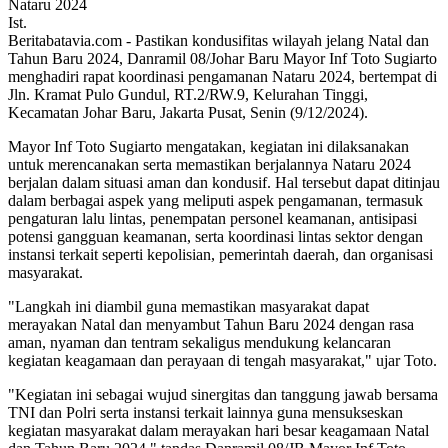
Ist.
Beritabatavia.com -
Pastikan kondusifitas wilayah jelang Natal dan
Tahun Baru 2024, Danramil 08/Johar Baru Mayor Inf Toto Sugiarto
menghadiri rapat koordinasi pengamanan Nataru 2024, bertempat di
Jln. Kramat Pulo Gundul, RT.2/RW.9, Kelurahan Tinggi,
Kecamatan Johar Baru, Jakarta Pusat, Senin (9/12/2024).
Mayor Inf Toto Sugiarto mengatakan, kegiatan ini dilaksanakan
untuk merencanakan serta memastikan berjalannya Nataru 2024
berjalan dalam situasi aman dan kondusif. Hal tersebut dapat ditinjau
dalam berbagai aspek yang meliputi aspek pengamanan, termasuk
pengaturan lalu lintas, penempatan personel keamanan, antisipasi
potensi gangguan keamanan, serta koordinasi lintas sektor dengan
instansi terkait seperti kepolisian, pemerintah daerah, dan organisasi
masyarakat.
"Langkah ini diambil guna memastikan masyarakat dapat
merayakan Natal dan menyambut Tahun Baru 2024 dengan rasa
aman, nyaman dan tentram sekaligus mendukung kelancaran
kegiatan keagamaan dan perayaan di tengah masyarakat," ujar Toto.
"Kegiatan ini sebagai wujud sinergitas dan tanggung jawab bersama
TNI dan Polri serta instansi terkait lainnya guna mensukseskan
kegiatan masyarakat dalam merayakan hari besar keagamaan Natal