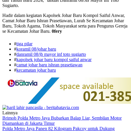
dan Tahun Baru 2024," tandas Danramil 08/JB Mayor Inf Toto
Sugiarto.
Hadir dalam kegiatan Kapolsek Johar Baru Kompol Saiful Anwar,
Camat Johar Baru Ishran Prasetiawan, Lurah Se Kecamatan Johar
Baru, Tokoh Agama, Tokoh Masyarakat serta para Pengurus Gereja
se Kecamatan Johar Baru.
0fery
#
tiga pilar
#
koramil 08/johar baru
#
danramil 08/jb mayor inf toto sugiarto
#
kapolsek johar baru kompol saiful anwar
#
camat johar baru ishran prasetiawan
#
kecamatan johar baru
Lainnya
Brimob Polda Metro Jaya Bubarkan Balap Liar, Sembilan Motor
Diamankan di Jakarta Timur
Polda Metro Jaya Panen 82 Kilogram Pakcoy untuk Dukung