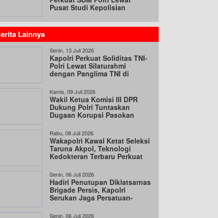
Pusat Studi Kepolisian
erita Lainnya
Senin, 13 Juli 2026
Kapolri Perkuat Soliditas TNI-
Polri Lewat Silaturahmi
dengan Panglima TNI di
Mabes TNI
Kamis, 09 Juli 2026
Wakil Ketua Komisi III DPR
Dukung Polri Tuntaskan
Dugaan Korupsi Pasokan
Batu Bara
Rabu, 08 Juli 2026
Wakapolri Kawal Ketat Seleksi
Taruna Akpol, Teknologi
Kedokteran Terbaru Perkuat
Akurasi Rekrutmen
Senin, 06 Juli 2026
Hadiri Penutupan Diklatsarnas
Brigade Persis, Kapolri
Serukan Jaga Persatuan-
Kesatuan
Senin, 06 Juli 2026