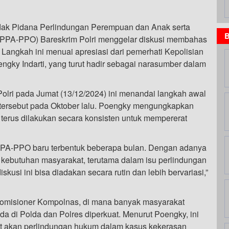
ndak Pidana Perlindungan Perempuan dan Anak serta
B
 PPA-PPO) Bareskrim Polri menggelar diskusi membahas
Langkah ini menuai apresiasi dari pemerhati Kepolisian
gky Indarti, yang turut hadir sebagai narasumber dalam
olri pada Jumat (13/12/2024) ini menandai langkah awal
t tersebut pada Oktober lalu. Poengky mengungkapkan
terus dilakukan secara konsisten untuk mempererat
d PPA-PPO baru terbentuk beberapa bulan. Dengan adanya
mi kebutuhan masyarakat, terutama dalam isu perlindungan
si ini bisa diadakan secara rutin dan lebih bervariasi,”
Komisioner Kompolnas, di mana banyak masyarakat
a di Polda dan Polres diperkuat. Menurut Poengky, ini
t akan perlindungan hukum dalam kasus kekerasan