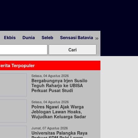
»
Ekbis
Dunia
Seleb
Sensasi Batavia
Peristiwa
Lapor
erita Terpopuler
Selasa, 04 Agustus 2026
Bergabungnya Irjen Susilo
Teguh Raharjo ke UBISA
Perkuat Pusat Studi
Kepolisian
Selasa, 04 Agustus 2026
Polres Ngawi Ajak Warga
Jeblogan Lawan Hoaks,
Wujudkan Keluarga Sadar
Hukum
Jumat, 07 Agustus 2026
Universitas Palangka Raya
Perkuat SDM Polri Lewat