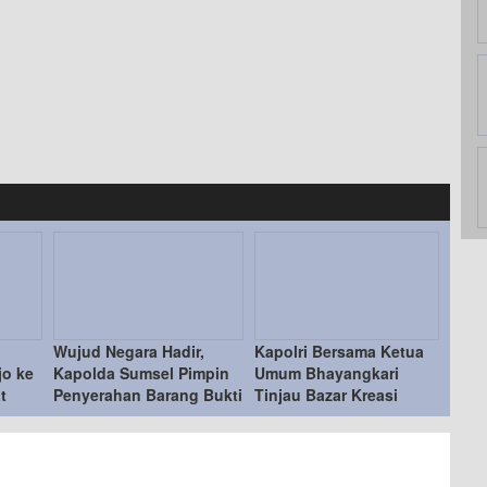
Wujud Negara Hadir,
Kapolri Bersama Ketua
jo ke
Kapolda Sumsel Pimpin
Umum Bhayangkari
t
Penyerahan Barang Bukti
Tinjau Bazar Kreasi
Kejahatan ke Korban
Bhayangkari Nusantara
2026