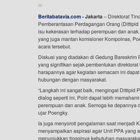
Ist.
Beritabatavia.com -
Jakarta
– Direktorat Ti
Pemberantasan Perdagangan Orang (Dittipid
isu kekerasan terhadap perempuan dan anak. 
yang juga mantan komisioner Kompolnas, Poen
acara tersebut.
Diskusi yang diadakan di Gedung Bareskrim P
yang signifikan sejak pembentukan direktora
harapannya agar kegiatan semacam ini dapat 
hubungan dengan masyarakat.
“Langkah ini sangat baik, mengingat Dittipi
dialog seperti ini, Polri dapat lebih memaha
perempuan dan anak. Semoga ke depannya disku
ujar Poengky.
Ia juga menyoroti pengalaman saat menjadi 
menyampaikan aspirasi agar Unit PPA yang ad
menunjukkan tingginya kebutuhan masyaraka