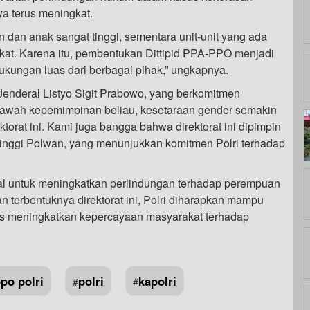
a terus meningkat.
dan anak sangat tinggi, sementara unit-unit yang ada
at. Karena itu, pembentukan Dittipid PPA-PPO menjadi
kungan luas dari berbagai pihak,” ungkapnya.
enderal Listyo Sigit Prabowo, yang berkomitmen
i bawah kepemimpinan beliau, kesetaraan gender semakin
orat ini. Kami juga bangga bahwa direktorat ini dipimpin
 tinggi Polwan, yang menunjukkan komitmen Polri terhadap
awal untuk meningkatkan perlindungan terhadap perempuan
n terbentuknya direktorat ini, Polri diharapkan mampu
us meningkatkan kepercayaan masyarakat terhadap
po polri
polri
kapolri
#
#