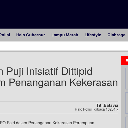
Polisi
Halo Gubernur
Lampu Merah
Lifestyle
Olahraga
B
uji Inisiatif Dittipid
am Penanganan Kekerasan
Titi.batavia
Halo Polisi | dibaca 16251 x