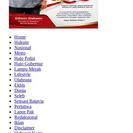
Home
Hukum
Nasional
Metro
Halo Polisi
Halo Gubernur
Lampu Merah
Lifestyle
Olahraga
Ekbis
Dunia
Seleb
Sensasi Batavia
Peristiwa
Lapor Pak
Redaksional
Iklan
Disclaimer