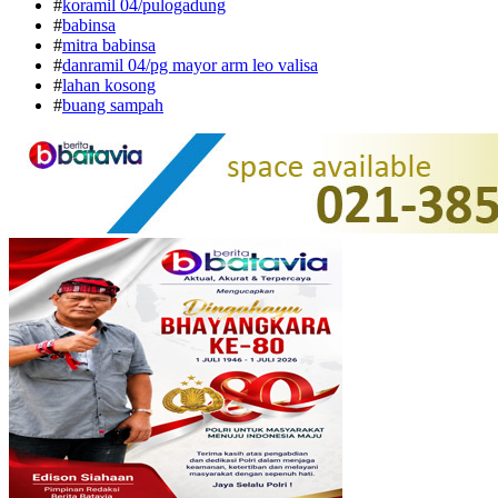
#
koramil 04/pulogadung
#
babinsa
#
mitra babinsa
#
danramil 04/pg mayor arm leo valisa
#
lahan kosong
#
buang sampah