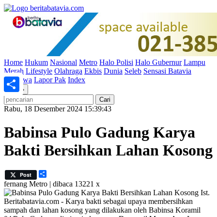
Home
Hukum
Nasional
Metro
Halo Polisi
Halo Gubernur
Lampu
Merah
Lifestyle
Olahraga
Ekbis
Dunia
Seleb
Sensasi Batavia
Peristiwa
Lapor Pak
Index
«
»
Share
Rabu, 18 Desember 2024 15:39:43
Babinsa Pulo Gadung Karya
Bakti Bersihkan Lahan Kosong
Share
Post
fernang
Metro | dibaca 13221 x
Ist.
Beritabatavia.com -
Karya bakti sebagai upaya membersihkan
sampah dan lahan kosong yang dilakukan oleh Babinsa Koramil