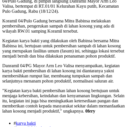
04/Pulo Gadung, di pimpin langsung Danramil Mayor Arm Leo
Valisa, bertempat di RT.01/01 Kelurahan Kayu putih, Kecamatan
Pulo Gadung, Rabu (18/12/24).
Koramil 04/Pulo Gadung bersama Mitra Babinsa melakukan
pembersihan, pengerukan sampah di lahan kosong yang ada di
wilayah RW.01 samping Koramil tersebut.
Kegiatan karya bakti yang dilakukan oleh Babinsa bersama Mitra
Babinsa ini, bertujuan untuk pembersihan sampah di lahan kosong
yang merupakan fasilitas umum (fasum) ini, sehingga lokasi tersebut
menjadi bersih dan bisa dilakukan penanaman pohon produktif.
Danramil 04/PG Mayor Arm Leo Valisa menyampaikan, kegiatan
karya bakti pembersihan di lahan kosong ini diantaranya yakni
membersihkan rumput liar, membuang tumpukan sampah dan
selanjutnya menanam pohon produktif, normalisasi saluran air.
"Kegiatan karya bakti pembersihan lahan kosong bertujuan untuk
menjaga kebersihan, keindahan dan kenyamanan lingkungan. Selain
itu, kegiatan ini juga bisa meningkatkan ketersediaan pangan dan
memberikan contoh kepada masyarakat sekitar dalam memanfaatkan
lahan kosong menjadi produktif," ungkapnya.
0fery
#
karya bakti