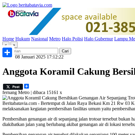
Home
Hukum
Nasional
Metro
Halo Polisi
Halo Gubernur
Lampu Me
«
»
Rabu, 08 Januari 2025 17:12:22
Share
Anggota Koramil Cakung Bersi
Share
Post
fernang
Metro | dibaca 15161 x
Beritabatavia.com -
Bertempat di Jalan Raya Bekasi Km 21 Rw 03 Ke
melaksanakan kegiatan pembersihan fasilitas umum yaitu pembersihan
Pembersihan genangan air di sepanjang jalan trotoar tersebut bukan 
diakibatkan jalan yang berlubang akibat genangan air di lokasi tersebu
Pembersihan genangan air tersebut dilakukan sepanjang 100 meter yan