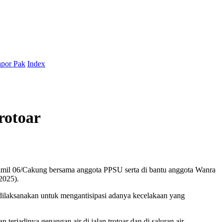
por Pak
Index
rotoar
mil 06/Cakung bersama anggota PPSU serta di bantu anggota Wanra
2025).
i dilaksanakan untuk mengantisipasi adanya kecelakaan yang
rjadinya genangan air di jalan trotoar dan di saluran air.