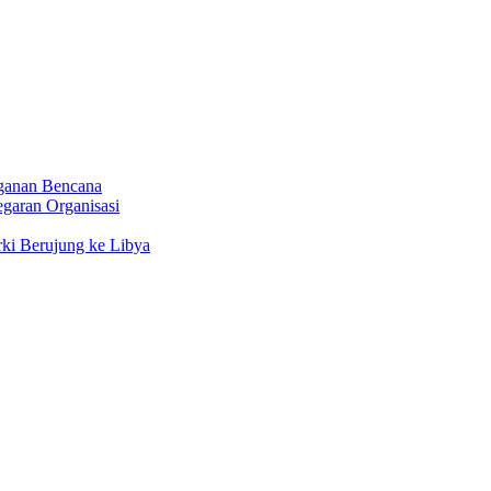
nganan Bencana
egaran Organisasi
rki Berujung ke Libya