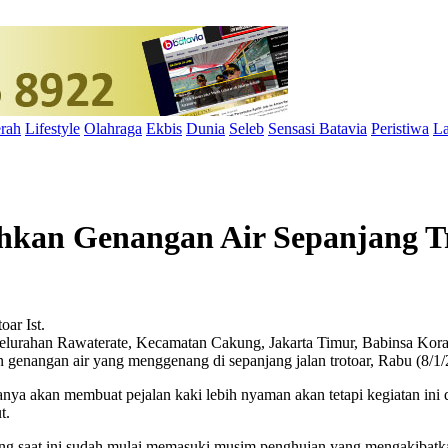
rah
Lifestyle
Olahraga
Ekbis
Dunia
Seleb
Sensasi Batavia
Peristiwa
La
hkan Genangan Air Sepanjang T
Ist.
lurahan Rawaterate, Kecamatan Cakung, Jakarta Timur, Babinsa Kora
 genangan air yang menggenang di sepanjang jalan trotoar, Rabu (8/1/
hanya akan membuat pejalan kaki lebih nyaman akan tetapi kegiatan in
t.
g saat ini sudah mulai memasuki musim penghujan yang mengakibatkan te