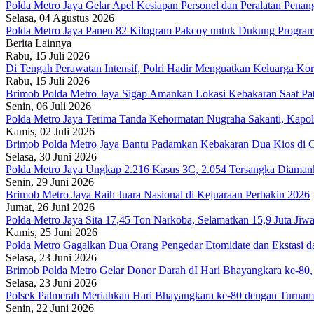
Polda Metro Jaya Gelar Apel Kesiapan Personel dan Peralatan Pena
Selasa, 04 Agustus 2026
Polda Metro Jaya Panen 82 Kilogram Pakcoy untuk Dukung Program
Berita Lainnya
Rabu, 15 Juli 2026
Di Tengah Perawatan Intensif, Polri Hadir Menguatkan Keluarga K
Rabu, 15 Juli 2026
Brimob Polda Metro Jaya Sigap Amankan Lokasi Kebakaran Saat Pat
Senin, 06 Juli 2026
Polda Metro Jaya Terima Tanda Kehormatan Nugraha Sakanti, Kapo
Kamis, 02 Juli 2026
Brimob Polda Metro Jaya Bantu Padamkan Kebakaran Dua Kios di C
Selasa, 30 Juni 2026
Polda Metro Jaya Ungkap 2.216 Kasus 3C, 2.054 Tersangka Diaman
Senin, 29 Juni 2026
Brimob Metro Jaya Raih Juara Nasional di Kejuaraan Perbakin 2026
Jumat, 26 Juni 2026
Polda Metro Jaya Sita 17,45 Ton Narkoba, Selamatkan 15,9 Juta Jiw
Kamis, 25 Juni 2026
Polda Metro Gagalkan Dua Orang Pengedar Etomidate dan Ekstasi d
Selasa, 23 Juni 2026
Brimob Polda Metro Gelar Donor Darah dI Hari Bhayangkara ke-80, 
Selasa, 23 Juni 2026
Polsek Palmerah Meriahkan Hari Bhayangkara ke-80 dengan Turnam
Senin, 22 Juni 2026