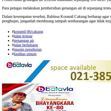
Para petugas melakukan pembersihan genangan air di sepanjang trotoa
Dalam kesempatan tersebut, Babinsa Koramil Cakung berharap agar 
penghujan, janganlah membuang sampah sembarangan agar tidak terja
#
koramil 06/cakung
#
jalan trotoar
#
genangan air
#
jalan berlubang
#
musim penghujan
#
fasilitas umum