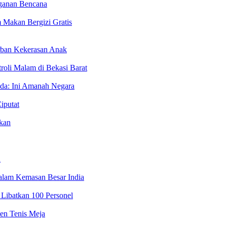
nganan Bencana
 Makan Bergizi Gratis
orban Kekerasan Anak
roli Malam di Bekasi Barat
lda: Ini Amanah Negara
iputat
kan
a
alam Kemasan Besar India
Libatkan 100 Personel
en Tenis Meja