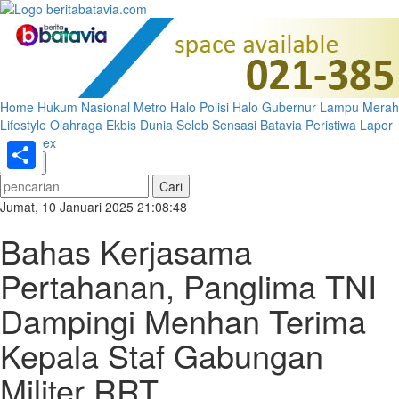
Home
Hukum
Nasional
Metro
Halo Polisi
Halo Gubernur
Lampu Merah
Lifestyle
Olahraga
Ekbis
Dunia
Seleb
Sensasi Batavia
Peristiwa
Lapor
Pak
Index
«
»
Share
Jumat, 10 Januari 2025 21:08:48
Bahas Kerjasama
Pertahanan, Panglima TNI
Dampingi Menhan Terima
Kepala Staf Gabungan
Militer RRT