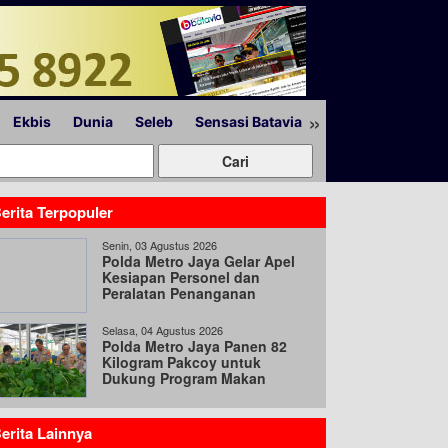
»
Ekbis
Dunia
Seleb
Sensasi Batavia
Peristiwa
Lapor
erita Terpopuler
Senin, 03 Agustus 2026
Polda Metro Jaya Gelar Apel
Kesiapan Personel dan
Peralatan Penanganan
Bencana
Selasa, 04 Agustus 2026
Polda Metro Jaya Panen 82
Kilogram Pakcoy untuk
Dukung Program Makan
Bergizi Gratis
erita Lainnya