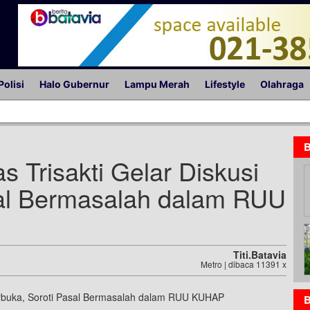
Polisi
Halo Gubernur
Lampu Merah
Lifestyle
Olahraga
B
 Trisakti Gelar Diskusi
sal Bermasalah dalam RUU
Titi.batavia
Metro | dibaca 11391 x
B