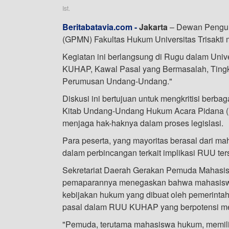
Ist.
Beritabatavia.com -
Jakarta
– Dewan Pengur
(GPMN) Fakultas Hukum Universitas Trisakti 
Kegiatan ini berlangsung di Rugu dalam Uni
KUHAP, Kawal Pasal yang Bermasalah, Ting
Perumusan Undang-Undang."
Diskusi ini bertujuan untuk mengkritisi be
Kitab Undang-Undang Hukum Acara Pidana (
menjaga hak-haknya dalam proses legislasi.
Para peserta, yang mayoritas berasal dari maha
dalam perbincangan terkait implikasi RUU ter
Sekretariat Daerah Gerakan Pemuda Mahasis
pemaparannya menegaskan bahwa mahasiswa h
kebijakan hukum yang dibuat oleh pemerintah
pasal dalam RUU KUHAP yang berpotensi me
"Pemuda, terutama mahasiswa hukum, memilik