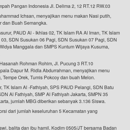
h Pangan Indonesia Jl. Delima 2, 12 RT.12 RW.03
uhammad Ichsan, menyajikan menu makan Nasi putih,
or dan Buah Semangka.
urur, PAUD Al - Ikhlas 02, TK Islam RA Al Iman, TK Islam
n 03, SDN Susukan 06 Pagi, SDN Susukan 07 Pagi, SDN
 Widya Manggala dan SMPS Kuntum Wijaya Kusuma,
.
asanah Rohman Rohim, Jl. Pucung 3 RT.10
epala Dapur M. Ridla Abdurrahman, menyajikan menu
g, Tempe Orek, Tumis Pokcoy dan buah Melon.
r, TK Islam Al -Fathiyah, SPS PAUD Pelangi, SDN Batu
DN Al Fathiyah, SMP Al Fathiyah Jakarta, SMPN 35
arta, jumlah MBG diberikan sebanyak 3.136 Siswa.
orsi dari jumlah keseluruhan 5 Kecamatan yang
swi, balita dan ibu hamil, Kodim 0505/JT bersama Badan