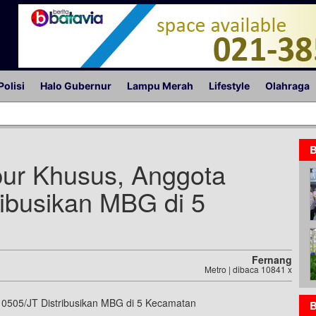
Polisi
Halo Gubernur
Lampu Merah
Lifestyle
Olahraga
B
r Khusus, Anggota
ibusikan MBG di 5
Fernang
Metro | dibaca 10841 x
B