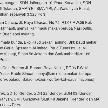
wamangun, SDN Jatinegara 10, Paud Karya Ibu, SDN
SDI Teladan, SMP YPI, SMA YPI, AL Watoniyah Pusat,
ikan sebanyak 3.325 Porsi.
 Cilacap Jl. Raya Ciracas, No.72, RT.03 RW.05 Kel.
 Hannanti, menyajikan menu makan berupa Nasi putih,
n Buah apel malang.
ermata bunda, Bkb Paud Sekar Tanjung, Bkb paud mekar
d Ceria, Sps taam Al Ittihad, Paud Tunas mulia, Mi
as10 pagi, Sman 58 Jakarta dan Smk mahardika: 186
Porsi.
 Cafe Buaran Jl. Buaran Raya No.11, RT.06 RW.13
r Yaser Rabin Sinuan menyajikan menu makan berupa
e orek balado, Salad hokben (wortel+kol+saus mayones)
ek, SD 10 Klender, SDN 22 Klender, SDN 03 Klender,
awariyah, SMK Swadaya, SMK 48 Jakarta (Klender) dan MA
 3086 Porsi.