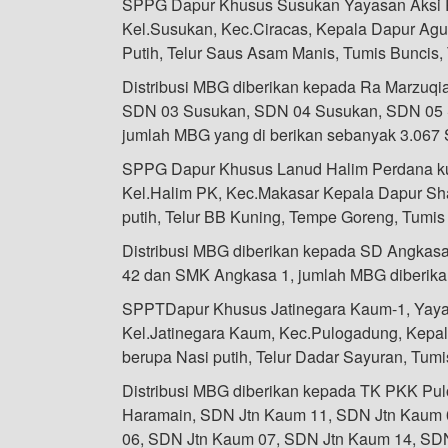
SPPG Dapur Khusus Susukan Yayasan Aksi Ru
Kel.Susukan, Kec.Ciracas, Kepala Dapur Ag
Putih, Telur Saus Asam Manis, Tumis Buncis
Distribusi MBG diberikan kepada Ra Marzuq
SDN 03 Susukan, SDN 04 Susukan, SDN 05
jumlah MBG yang di berikan sebanyak 3.067 
SPPG Dapur Khusus Lanud Halim Perdana ku
Kel.Halim PK, Kec.Makasar Kepala Dapur Sh
putih, Telur BB Kuning, Tempe Goreng, Tumi
Distribusi MBG diberikan kepada SD Angka
42 dan SMK Angkasa 1, jumlah MBG diberika
SPPTDapur Khusus Jatinegara Kaum-1, Yayas
Kel.Jatinegara Kaum, Kec.Pulogadung, Kepal
berupa Nasi putih, Telur Dadar Sayuran, Tu
Distribusi MBG diberikan kepada TK PKK Pu
Haramain, SDN Jtn Kaum 11, SDN Jtn Kaum 
06, SDN Jtn Kaum 07, SDN Jtn Kaum 14, SDN