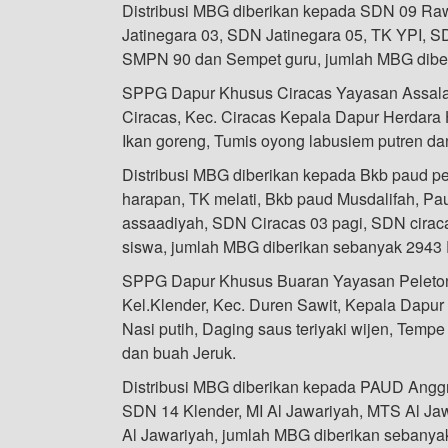
Distribusi MBG diberikan kepada SDN 09 Ra
Jatinegara 03, SDN Jatinegara 05, TK YPI, 
SMPN 90 dan Sempet guru, jumlah MBG diber
SPPG Dapur Khusus Ciracas Yayasan Assalam
Ciracas, Kec. Ciracas Kepala Dapur Herdara
Ikan goreng, Tumis oyong labusiem putren da
Distribusi MBG diberikan kepada Bkb paud p
harapan, TK melati, Bkb paud Musdalifah, Pau
assaadiyah, SDN Ciracas 03 pagi, SDN cirac
siswa, jumlah MBG diberikan sebanyak 2943 
SPPG Dapur Khusus Buaran Yayasan Peleton
Kel.Klender, Kec. Duren Sawit, Kepala Dapu
Nasi putih, Daging saus teriyaki wijen, Temp
dan buah Jeruk.
Distribusi MBG diberikan kepada PAUD Anggr
SDN 14 Klender, MI Al Jawariyah, MTS Al J
Al Jawariyah, jumlah MBG diberikan sebanyak