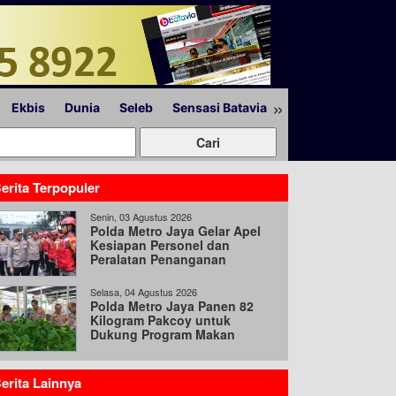
»
Ekbis
Dunia
Seleb
Sensasi Batavia
Peristiwa
Lapor
erita Terpopuler
Senin, 03 Agustus 2026
Polda Metro Jaya Gelar Apel
Kesiapan Personel dan
Peralatan Penanganan
Bencana
Selasa, 04 Agustus 2026
Polda Metro Jaya Panen 82
Kilogram Pakcoy untuk
Dukung Program Makan
Bergizi Gratis
erita Lainnya