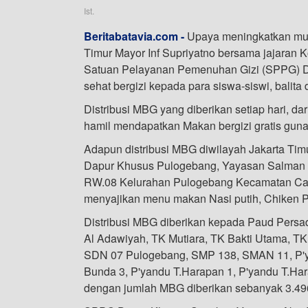
Ist.
Beritabatavia.com -
Upaya meningkatkan mutu
Timur Mayor Inf Supriyatno bersama jajaran 
Satuan Pelayanan Pemenuhan Gizi (SPPG) D
sehat bergizi kepada para siswa-siswi, balita 
Distribusi MBG yang diberikan setiap hari, dar
hamil mendapatkan Makan bergizi gratis gun
Adapun distribusi MBG diwilayah Jakarta Timu
Dapur Khusus Pulogebang, Yayasan Salman P
RW.08 Kelurahan Pulogebang Kecamatan Cak
menyajikan menu makan Nasi putih, Chiken P
Distribusi MBG diberikan kepada Paud Persad
Al Adawiyah, TK Mutiara, TK Bakti Utama, T
SDN 07 Pulogebang, SMP 138, SMAN 11, P'y
Bunda 3, P'yandu T.Harapan 1, P'yandu T.Har
dengan jumlah MBG diberikan sebanyak 3.49