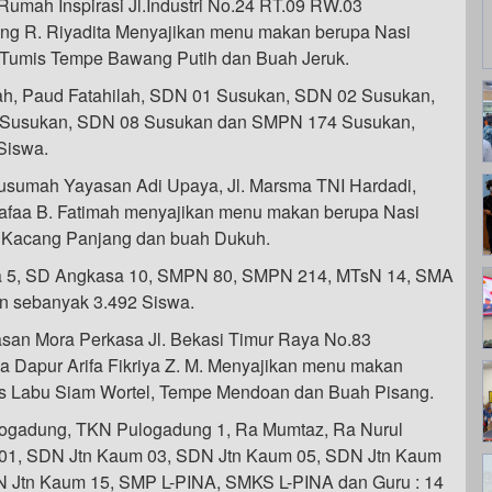
mah Inspirasi Jl.Industri No.24 RT.09 RW.03
ung R. Riyadita Menyajikan menu makan berupa Nasi
, Tumis Tempe Bawang Putih dan Buah Jeruk.
iah, Paud Fatahilah, SDN 01 Susukan, SDN 02 Susukan,
 Susukan, SDN 08 Susukan dan SMPN 174 Susukan,
Siswa.
sumah Yayasan Adi Upaya, Jl. Marsma TNI Hardadi,
afaa B. Fatimah menyajikan menu makan berupa Nasi
s Kacang Panjang dan buah Dukuh.
sa 5, SD Angkasa 10, SMPN 80, SMPN 214, MTsN 14, SMA
n sebanyak 3.492 Siswa.
an Mora Perkasa Jl. Bekasi Timur Raya No.83
a Dapur Arifa Fikriya Z. M. Menyajikan menu makan
mis Labu Siam Wortel, Tempe Mendoan dan Buah Pisang.
logadung, TKN Pulogadung 1, Ra Mumtaz, Ra Nurul
01, SDN Jtn Kaum 03, SDN Jtn Kaum 05, SDN Jtn Kaum
 Jtn Kaum 15, SMP L-PINA, SMKS L-PINA dan Guru : 14