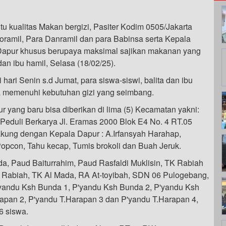
 kualitas Makan bergizi, Pasiter Kodim 0505/Jakarta
Koramil, Para Danramil dan para Babinsa serta Kepala
apur khusus berupaya maksimal sajikan makanan yang
dan ibu hamil, Selasa (18/02/25).
i hari Senin s.d Jumat, para siswa-siswi, balita dan ibu
a memenuhi kebutuhan gizi yang seimbang.
r yang baru bisa diberikan di lima (5) Kecamatan yakni:
eduli Berkarya Jl. Eramas 2000 Blok E4 No. 4 RT.05
ung dengan Kepala Dapur : A.Irfansyah Harahap,
opcon, Tahu kecap, Tumis brokoli dan Buah Jeruk.
a, Paud Baiturrahim, Paud Rasfaldi Muklisin, TK Rabiah
K Rabiah, TK Al Mada, RA At-toyibah, SDN 06 Pulogebang,
andu Ksh Bunda 1, P'yandu Ksh Bunda 2, P'yandu Ksh
apan 2, P'yandu T.Harapan 3 dan P'yandu T.Harapan 4,
6 siswa.