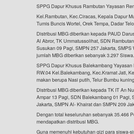
SPPG Dapur Khusus Rambutan Yayasan Rempa
Kel.Rambutan, Kec.Ciracas, Kepala Dapur M
Tumis Buncis Wortel, Orek Tempa, Dadar Tel
Distribusi MBG diberikan kepada PAUD Daruss
Al Abror, TK Ummatussolihat, SDN Rambuta
Susukan 09 Pagi, SMPN 257 Jakarta, SMPS
jumlah MBG diberikan sebanyak 3.297 Siswa
SPPG Dapur Khusus Balekambang Yayasan H
RW.04 Kel.Balekambang, Kec.Kramat Jati, K
makan berupa Nasi putih, Telur Bumbu kunin
Distribusi MBG diberikan kepada TK IT An Nu
Ampar 13 Pagi, SDN Balekambang 01 Pagi, S
Jakarta, SMPN Al- Khairat dan SMPN 209 Jak
Dengan total keseluruhan sebanyak 35.466 P
mendapatkan distribusi MBG.
Guna memenuhi kebutuhan gizi para siswa-si