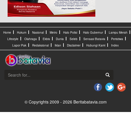
Home
Hukum
Nasional
Metro
Halo Polisi
Halo Gubernur
Lampu Merah
Lifestyle
Olahraga
Ekbis
Dunia
Seleb
Sensasi Batavia
Peristiwa
Lapor Pak
Redaksional
Iklan
Disclaimer
Hubungi Kami
Index
© Copyrights 2009 - 2026 Beritabatavia.com