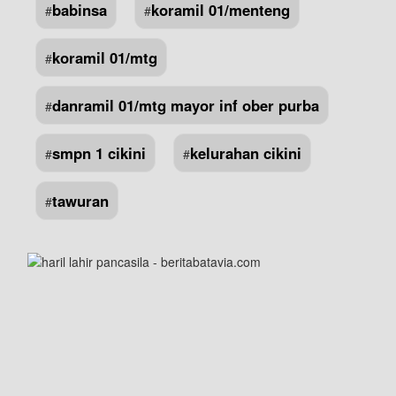
babinsa
koramil 01/menteng
#
#
koramil 01/mtg
#
danramil 01/mtg mayor inf ober purba
#
smpn 1 cikini
kelurahan cikini
#
#
tawuran
#