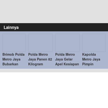
Lainnya
Brimob Polda
Polda Metro
Polda Metro
Kapolda
Metro Jaya
Jaya Panen 82
Jaya Gelar
Metro Jaya
Bubarkan
Kilogram
Apel Kesiapan
Pimpin
Balap Liar,
Pakcoy untuk
Personel dan
Sertijab PJU
Sembilan
Dukung
Peralatan
dan Kapolres
Motor
Program
Penanganan
Jajaran,
Diamankan di
Makan Bergizi
Bencana
Penyegaran
Jakarta Timur
Gratis
Organisasi