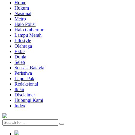
Home
Hukum
Nasional
Metro
Halo Polisi
Halo Gubernur
Lampu Merah
Lifestyle
Olahraga
Ekbis
Dunia
Seleb
Sensasi Batavia
Peristiwa
Lapor Pak
Redaksional
Iklan
Disclaimer
Hubungi Kami
Index