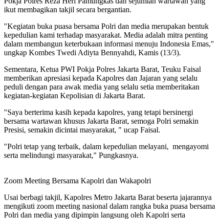
Pokja Polres Reza Heri Pamungkas dan sejumlah wartawan yang
ikut membagikan takjil secara bergantian.
"Kegiatan buka puasa bersama Polri dan media merupakan bentuk
kepedulian kami terhadap masyarakat. Media adalah mitra penting
dalam membangun keterbukaan informasi menuju Indonesia Emas,"
ungkap Kombes Twedi Adiyta Bennyahdi, Kamis (13/3).
Sementara, Ketua PWI Pokja Polres Jakarta Barat, Teuku Faisal
memberikan apresiasi kepada Kapolres dan Jajaran yang selalu
peduli dengan para awak media yang selalu setia memberitakan
kegiatan-kegiatan Kepolisian di Jakarta Barat.
"Saya berterima kasih kepada kapolres, yang tetapi bersinergi
bersama wartawan khusus Jakarta Barat, semoga Polri semakin
Presisi, semakin dicintai masyarakat, " ucap Faisal.
"Polri tetap yang terbaik, dalam kepedulian melayani, mengayomi
serta melindungi masyarakat," Pungkasnya.
Zoom Meeting Bersama Kapolri dan Wakapolri
Usai berbagi takjil, Kapolres Metro Jakarta Barat beserta jajarannya
mengikuti zoom meeting nasional dalam rangka buka puasa bersama
Polri dan media yang dipimpin langsung oleh Kapolri serta