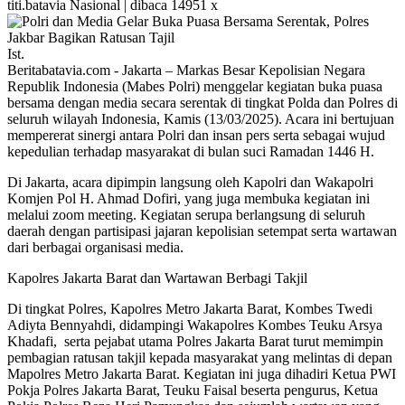
titi.batavia
Nasional | dibaca 14951 x
Ist.
Beritabatavia.com -
Jakarta – Markas Besar Kepolisian Negara
Republik Indonesia (Mabes Polri) menggelar kegiatan buka puasa
bersama dengan media secara serentak di tingkat Polda dan Polres di
seluruh wilayah Indonesia, Kamis (13/03/2025). Acara ini bertujuan
mempererat sinergi antara Polri dan insan pers serta sebagai wujud
kepedulian terhadap masyarakat di bulan suci Ramadan 1446 H.
Di Jakarta, acara dipimpin langsung oleh Kapolri dan Wakapolri
Komjen Pol H. Ahmad Dofiri, yang juga membuka kegiatan ini
melalui zoom meeting. Kegiatan serupa berlangsung di seluruh
daerah dengan partisipasi jajaran kepolisian setempat serta wartawan
dari berbagai organisasi media.
Kapolres Jakarta Barat dan Wartawan Berbagi Takjil
Di tingkat Polres, Kapolres Metro Jakarta Barat, Kombes Twedi
Adiyta Bennyahdi, didampingi Wakapolres Kombes Teuku Arsya
Khadafi, serta pejabat utama Polres Jakarta Barat turut memimpin
pembagian ratusan takjil kepada masyarakat yang melintas di depan
Mapolres Metro Jakarta Barat. Kegiatan ini juga dihadiri Ketua PWI
Pokja Polres Jakarta Barat, Teuku Faisal beserta pengurus, Ketua