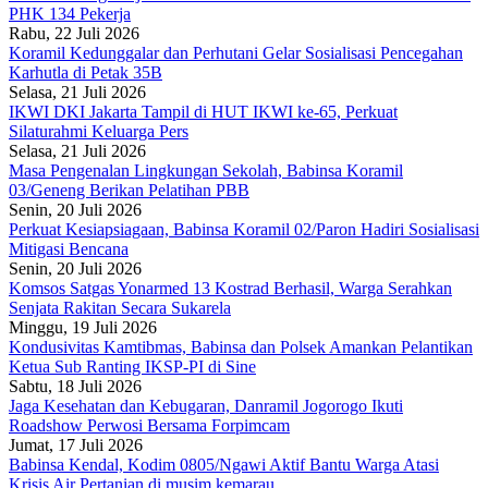
PHK 134 Pekerja
Rabu, 22 Juli 2026
Koramil Kedunggalar dan Perhutani Gelar Sosialisasi Pencegahan
Karhutla di Petak 35B
Selasa, 21 Juli 2026
IKWI DKI Jakarta Tampil di HUT IKWI ke-65, Perkuat
Silaturahmi Keluarga Pers
Selasa, 21 Juli 2026
Masa Pengenalan Lingkungan Sekolah, Babinsa Koramil
03/Geneng Berikan Pelatihan PBB
Senin, 20 Juli 2026
Perkuat Kesiapsiagaan, Babinsa Koramil 02/Paron Hadiri Sosialisasi
Mitigasi Bencana
Senin, 20 Juli 2026
Komsos Satgas Yonarmed 13 Kostrad Berhasil, Warga Serahkan
Senjata Rakitan Secara Sukarela
Minggu, 19 Juli 2026
Kondusivitas Kamtibmas, Babinsa dan Polsek Amankan Pelantikan
Ketua Sub Ranting IKSP-PI di Sine
Sabtu, 18 Juli 2026
Jaga Kesehatan dan Kebugaran, Danramil Jogorogo Ikuti
Roadshow Perwosi Bersama Forpimcam
Jumat, 17 Juli 2026
Babinsa Kendal, Kodim 0805/Ngawi Aktif Bantu Warga Atasi
Krisis Air Pertanian di musim kemarau