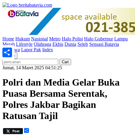
Home
Hukum
Nasional
Metro
Halo Polisi
Halo Gubernur
Lampu
Merah
Lifestyle
Olahraga
Ekbis
Dunia
Seleb
Sensasi Batavia
Peristiwa
Lapor Pak
Index
«
»
Share
Jumat, 14 Maret 2025 04:51:25
Polri dan Media Gelar Buka
Puasa Bersama Serentak,
Polres Jakbar Bagikan
Ratusan Tajil
Share
Post