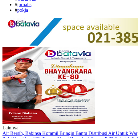
#
jurnalis
#
pokja
Lainnya
Air Bersih, Babinsa Koramil Bringin Bantu Distribusi Air Untuk Wa