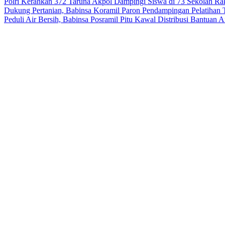
Polri Kerahkan 372 Taruna Akpol Dampingi Siswa di 73 Sekolah R
Dukung Pertanian, Babinsa Koramil Paron Pendampingan Pelatihan 
Peduli Air Bersih, Babinsa Posramil Pitu Kawal Distribusi Bantuan 