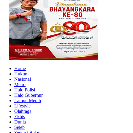
Home
Hukum
Nasional
Metro
Halo Polisi
Halo Gubernur
Lampu Merah
Lifestyle
Olahraga
Ekbis
Dunia
Seleb
Sensasi Batavia