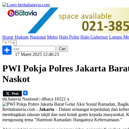
Home
Hukum
Nasional
Metro
Halo Polisi
Halo Gubernur
Lampu Me
«
»
Senin, 17 Maret 2025 12:46:23
Share
PWI Pokja Polres Jakarta Barat
Naskot
Share
Post
titi.batavia
Nasional | dibaca 16521 x
Beritabatavia.com -
Jakarta
– Dalam semangat kepedulian dan kebers
membagikan ratusan takjil dan nasi kotak gratis kepada masyarakat.
mengusung tema "Harmoni Ramadan: Hangatnya Kebersamaan."