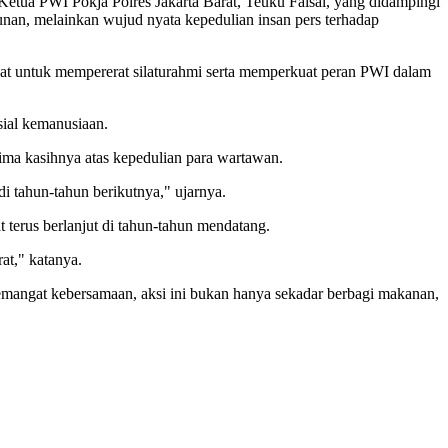
 Ketua PWI Pokja Polres Jakarta Barat, Teuku Faisal, yang didampingi
an, melainkan wujud nyata kepedulian insan pers terhadap
at untuk mempererat silaturahmi serta memperkuat peran PWI dalam
sial kemanusiaan.
rima kasihnya atas kepedulian para wartawan.
di tahun-tahun berikutnya," ujarnya.
terus berlanjut di tahun-tahun mendatang.
at," katanya.
semangat kebersamaan, aksi ini bukan hanya sekadar berbagi makanan,