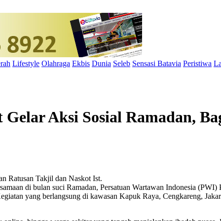
rah
Lifestyle
Olahraga
Ekbis
Dunia
Seleb
Sensasi Batavia
Peristiwa
La
 Gelar Aksi Sosial Ramadan, Ba
Ist.
amaan di bulan suci Ramadan, Persatuan Wartawan Indonesia (PWI) Po
 Kegiatan yang berlangsung di kawasan Kapuk Raya, Cengkareng, Jakart