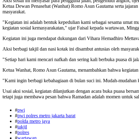
Aksi sosial ini menyasar para pengguna jalan, pengemudi angkot, oje
Ketua Dewan Penasehat (Wanhat) Romo Asun Gautama serta jajaran p
masyarakat.
"Kegiatan ini adalah bentuk kepedulian kami sebagai sesama umat m
kegiatan sosial kemasyarakatan," ujar Faisal kepada wartawan, Ming
Kegiatan ini juga mendapat dukungan dari Vihara Hemadhiro Mettavati
Aksi berbagi takjil dan nasi kotak ini disambut antusias oleh masyar
"Setiap hari kami mencari nafkah dan sering kali berbuka puasa di jal
Ketua Wanhat, Romo Asun Gautama, menambahkan bahwa kegiatan ini t
"Kami ingin berbagi kebahagiaan di bulan suci ini. Mudah-mudahan ke
Usai aksi sosial, kegiatan dilanjutkan dengan acara buka puasa ber
tetapi juga membawa pesan bahwa Ramadan adalah momen untuk sa
#
pwi
#
pwi polres metro jakarta barat
#
polda metro jaya
#
takjil
#
polres
#
wartawan