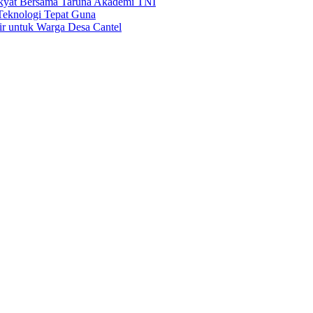
akyat Bersama Taruna Akademi TNI
Teknologi Tepat Guna
Air untuk Warga Desa Cantel