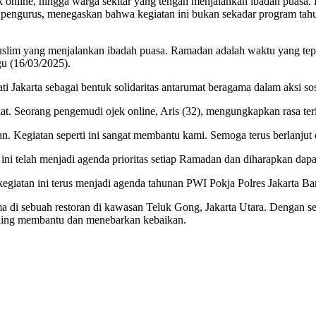
k online, hingga warga sekitar yang tengah menjalankan ibadah puasa.
engurus, menegaskan bahwa kegiatan ini bukan sekadar program tahun
uslim yang menjalankan ibadah puasa. Ramadan adalah waktu yang tep
gu (16/03/2025).
 Jakarta sebagai bentuk solidaritas antarumat beragama dalam aksi so
akat. Seorang pengemudi ojek online, Aris (32), mengungkapkan rasa te
an. Kegiatan seperti ini sangat membantu kami. Semoga terus berlanjut 
elah menjadi agenda prioritas setiap Ramadan dan diharapkan dapat 
giatan ini terus menjadi agenda tahunan PWI Pokja Polres Jakarta Bar
sama di sebuah restoran di kawasan Teluk Gong, Jakarta Utara. Dengan 
ling membantu dan menebarkan kebaikan.