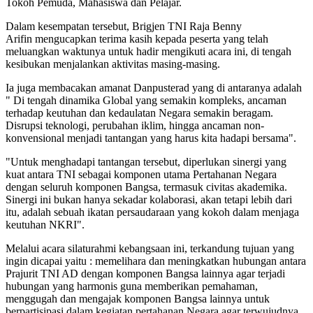
Tokoh Pemuda, Mahasiswa dan Pelajar.
Dalam kesempatan tersebut, Brigjen TNI Raja Benny
Arifin mengucapkan terima kasih kepada peserta yang telah
meluangkan waktunya untuk hadir mengikuti acara ini, di tengah
kesibukan menjalankan aktivitas masing-masing.
Ia juga membacakan amanat Danpusterad yang di antaranya adalah
" Di tengah dinamika Global yang semakin kompleks, ancaman
terhadap keutuhan dan kedaulatan Negara semakin beragam.
Disrupsi teknologi, perubahan iklim, hingga ancaman non-
konvensional menjadi tantangan yang harus kita hadapi bersama".
"Untuk menghadapi tantangan tersebut, diperlukan sinergi yang
kuat antara TNI sebagai komponen utama Pertahanan Negara
dengan seluruh komponen Bangsa, termasuk civitas akademika.
Sinergi ini bukan hanya sekadar kolaborasi, akan tetapi lebih dari
itu, adalah sebuah ikatan persaudaraan yang kokoh dalam menjaga
keutuhan NKRI".
Melalui acara silaturahmi kebangsaan ini, terkandung tujuan yang
ingin dicapai yaitu : memelihara dan meningkatkan hubungan antara
Prajurit TNI AD dengan komponen Bangsa lainnya agar terjadi
hubungan yang harmonis guna memberikan pemahaman,
menggugah dan mengajak komponen Bangsa lainnya untuk
berpartisipasi dalam kegiatan pertahanan Negara agar terwujudnya