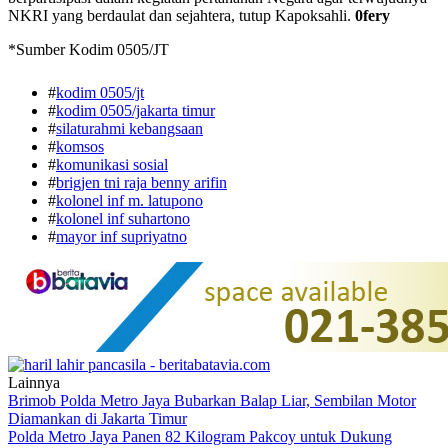
NKRI yang berdaulat dan sejahtera, tutup Kapoksahli.
0fery
*Sumber Kodim 0505/JT
#
kodim 0505/jt
#
kodim 0505/jakarta timur
#
silaturahmi kebangsaan
#
komsos
#
komunikasi sosial
#
brigjen tni raja benny arifin
#
kolonel inf m. latupono
#
kolonel inf suhartono
#
mayor inf supriyatno
Lainnya
Brimob Polda Metro Jaya Bubarkan Balap Liar, Sembilan Motor
Diamankan di Jakarta Timur
Polda Metro Jaya Panen 82 Kilogram Pakcoy untuk Dukung