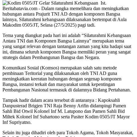
Ist.
Beritabatavia.com -
Dalam rangka memelihara dan meningkatkan
hubungan antara Prajurit TNI AD dengan komponen Bangsa
lainnya, Silaturahmi kebangsaan dilaksanakan bertempat di Aula
Makodim 0505/JT, Selasa (27/5/2025) pagi tadi.
Tema yang diangkat pada hari ini adalah “Silaturahmi Kebangsaan
Antara TNI dan Komponen Bangsa Lainnya” merupakan tema
yang sangat relevan dengan tantangan zaman yang kita hadapi saat
ini, dimana seluruh komponen Bangsa memiliki peran yang sangat
strategis dalam Pembangunan Bangsa dan Negara.
Komunikasi Sosial (Komsos) merupakan salah satu metode
pembinaan Teritorial yang dilaksanakan oleh TNI AD guna
meningkatkan keeratan hubungan dengan segenap komponen
Bangsa, instansi terkait dan masyarakat untuk kepentingan
Pembangunan Nasional termasuk di dalamnya Bidang Pertahanan.
Tampak hadir dalam acara tersebut di antaranya : Kapoksahli
Danpusterad Brigjen TNI Raja Benny Arifin didampingi Pamen
Sahli Bid Otwil Kolonel Inf M. Latupono dan Pamen Sahli Bid
Miltek Kolonel Inf Suhartono serta Pasiter Kodim 0505/JT Mayor
Inf Supriyatno.
Selain itu juga dihadiri oleh para Tokoh Agama, Tokoh Masyarakat,