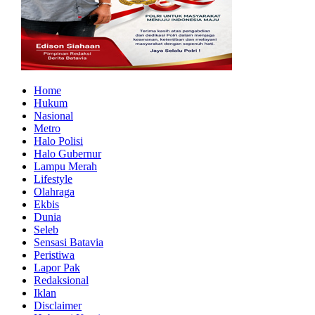
Home
Hukum
Nasional
Metro
Halo Polisi
Halo Gubernur
Lampu Merah
Lifestyle
Olahraga
Ekbis
Dunia
Seleb
Sensasi Batavia
Peristiwa
Lapor Pak
Redaksional
Iklan
Disclaimer