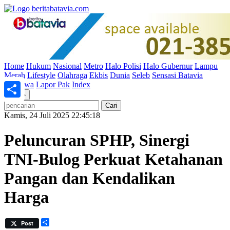
Home
Hukum
Nasional
Metro
Halo Polisi
Halo Gubernur
Lampu
Merah
Lifestyle
Olahraga
Ekbis
Dunia
Seleb
Sensasi Batavia
Peristiwa
Lapor Pak
Index
«
»
Share
Kamis, 24 Juli 2025 22:45:18
Peluncuran SPHP, Sinergi
TNI-Bulog Perkuat Ketahanan
Pangan dan Kendalikan
Harga
Share
Post