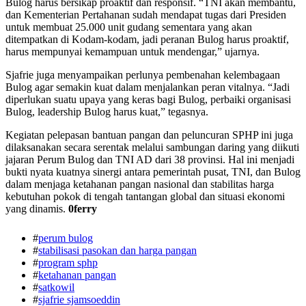
Bulog harus bersikap proaktif dan responsif. “TNI akan membantu,
dan Kementerian Pertahanan sudah mendapat tugas dari Presiden
untuk membuat 25.000 unit gudang sementara yang akan
ditempatkan di Kodam-kodam, jadi peranan Bulog harus proaktif,
harus mempunyai kemampuan untuk mendengar,” ujarnya.
Sjafrie juga menyampaikan perlunya pembenahan kelembagaan
Bulog agar semakin kuat dalam menjalankan peran vitalnya. “Jadi
diperlukan suatu upaya yang keras bagi Bulog, perbaiki organisasi
Bulog, leadership Bulog harus kuat,” tegasnya.
Kegiatan pelepasan bantuan pangan dan peluncuran SPHP ini juga
dilaksanakan secara serentak melalui sambungan daring yang diikuti
jajaran Perum Bulog dan TNI AD dari 38 provinsi. Hal ini menjadi
bukti nyata kuatnya sinergi antara pemerintah pusat, TNI, dan Bulog
dalam menjaga ketahanan pangan nasional dan stabilitas harga
kebutuhan pokok di tengah tantangan global dan situasi ekonomi
yang dinamis.
0ferry
#
perum bulog
#
stabilisasi pasokan dan harga pangan
#
program sphp
#
ketahanan pangan
#
satkowil
#
sjafrie sjamsoeddin