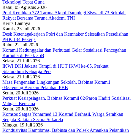
Teknologi Tepat Guna
Rabu, 05 Agustus 2026
Polri Kerahkan 372 Taruna Akpol Dampingi Siswa di 73 Sekolah
Rakyat Bersama Taruna Akademi TNI
Berita Lainnya
Kamis, 23 Juli 2026
Desk Ketenagakerjaan Polri dan Kemnaker Selesaikan Perselisihan
PHK 134 Pekerja
Rabu, 22 Juli 2026
Koramil Kedunggalar dan Perhutani Gelar Sosialisasi Pencegahan
Karhutla di Petak 35B
Selasa, 21 Juli 2026
IKWI DKI Jakarta Tampil di HUT IKWI ke-65, Perkuat
Silaturahmi Keluarga Pers
Selasa, 21 Juli 2026
Masa Pengenalan Lingkungan Sekolah, Babinsa Koramil
03/Geneng Berikan Pelatihan PBB
Senin, 20 Juli 2026
Perkuat Kesiapsiagaan, Babinsa Koramil 02/Paron Hadiri Sosialisasi
Mitigasi Bencana
Senin, 20 Juli 2026
Komsos Satgas Yonarmed 13 Kostrad Berhasil, Warga Serahkan
Senjata Rakitan Secara Sukarela
Minggu, 19 Juli 2026
Kondusivitas Kamtibmas, Babinsa dan Polsek Amankan Pelantikan