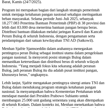
Barat, Kamis (24/7/2025).
Program ini merupakan bagian dari langkah strategis pemerintah
untuk menjaga ketahanan pangan nasional sekaligus meringankan
beban masyarakat. Selama periode Juni–Juli 2025, sebanyak
18.277.083 Penerima Bantuan Pemerintah (PBP) di 38 provinsi dan
lebih dari 83.000 desa menerima bantuan pangan berupa beras.
Distribusi bantuan dilakukan melalui jaringan Kanwil dan Kancab
Perum Bulog di seluruh Indonesia, dengan pengamanan serta
pendampingan dari satuan kewilayahan TNI AD (Satkowil).
Menhan Sjafrie Sjamsoeddin dalam arahannya menegaskan
pentingnya peran Bulog sebagai institusi utama dalam pengelolaan
pangan nasional. Ia menyoroti posisi strategis Bulog dalam
memastikan ketersediaan dan distribusi beras di seluruh wilayah
Indonesia. “Yang menjadi fokus kita sekarang adalah peranan
Bulog, jadi peranan Bulog itu dia adalah pusat institusi pangan,
khususnya beras,” ungkapnya.
Lebih lanjut, Sjafrie mengatakan pentingnya sinergi antara TNI dan
Bulog dalam mendukung program strategis ketahanan pangan
nasional. Ia menyampaikan bahwa Kementerian Pertahanan telah
mendapat mandat dari Presiden Prabowo Subianto untuk
membangun 25.000 unit gudang sementara yang akan ditempatkan
di seluruh Kodam. Dalam konteks ini, Menhan menekankan bahwa