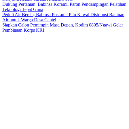
Dukung Pertanian, Babinsa Koramil Paron Pendampingan Pelatihan
Teknologi Tepat Guna
Peduli Air Bersih, Babinsa Posramil Pitu Kawal Distribusi Bantuan
Air untuk Warga Desa Cantel
Siapkan Calon Pemimpin Masa Depan, Kodim 0805/Ngawi Gelar
Pembinaan Korps KRI