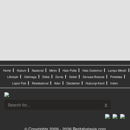
Home
Hukum
Nasional
Metro
Halo Polisi
Halo Gubernur
Lampu Merah
Lifestyle
Olahraga
Ekbis
Dunia
Seleb
Sensasi Batavia
Peristiwa
Lapor Pak
Redaksional
Iklan
Disclaimer
Hubungi Kami
Index
© Copyrights 2009 - 2026 Beritabatavia.com