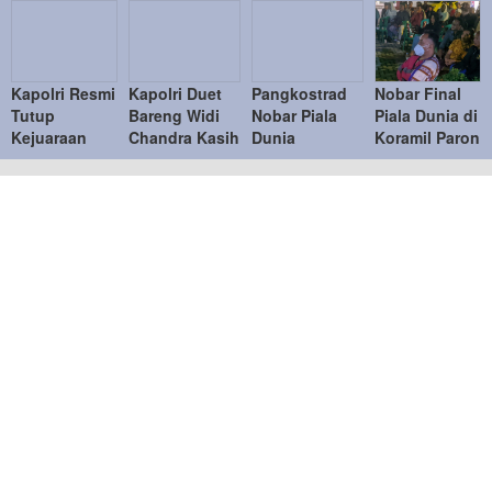
Kapolri Resmi
Kapolri Duet
Pangkostrad
Nobar Final
Tutup
Bareng Widi
Nobar Piala
Piala Dunia di
Kejuaraan
Chandra Kasih
Dunia
Koramil Paron
Bulu Tangkis
Lawan Bahlil-
Bersama
Pererat
Kapolri Cup
Muhammad di
Warga, Pererat
Kemanunggala
2026
Penutupan
Kebersamaan
TNI-Rakyat
Kapolri Cup
TNI dan
2026
Masyarakat