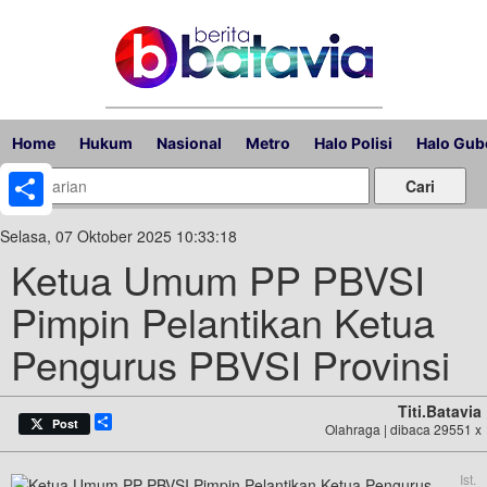
Home
Hukum
Nasional
Metro
Halo Polisi
Halo Gub
Share
Selasa, 07 Oktober 2025 10:33:18
Ketua Umum PP PBVSI
Pimpin Pelantikan Ketua
Pengurus PBVSI Provinsi
Titi.batavia
Share
Post
Olahraga | dibaca 29551 x
Ist.