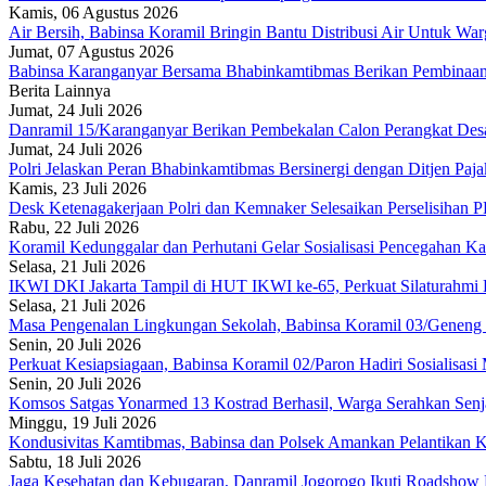
Kamis, 06 Agustus 2026
Air Bersih, Babinsa Koramil Bringin Bantu Distribusi Air Untuk Wa
Jumat, 07 Agustus 2026
Babinsa Karanganyar Bersama Bhabinkamtibmas Berikan Pembinaa
Berita Lainnya
Jumat, 24 Juli 2026
Danramil 15/Karanganyar Berikan Pembekalan Calon Perangkat Des
Jumat, 24 Juli 2026
Polri Jelaskan Peran Bhabinkamtibmas Bersinergi dengan Ditjen Paja
Kamis, 23 Juli 2026
Desk Ketenagakerjaan Polri dan Kemnaker Selesaikan Perselisihan 
Rabu, 22 Juli 2026
Koramil Kedunggalar dan Perhutani Gelar Sosialisasi Pencegahan Ka
Selasa, 21 Juli 2026
IKWI DKI Jakarta Tampil di HUT IKWI ke-65, Perkuat Silaturahmi 
Selasa, 21 Juli 2026
Masa Pengenalan Lingkungan Sekolah, Babinsa Koramil 03/Geneng 
Senin, 20 Juli 2026
Perkuat Kesiapsiagaan, Babinsa Koramil 02/Paron Hadiri Sosialisasi
Senin, 20 Juli 2026
Komsos Satgas Yonarmed 13 Kostrad Berhasil, Warga Serahkan Senja
Minggu, 19 Juli 2026
Kondusivitas Kamtibmas, Babinsa dan Polsek Amankan Pelantikan K
Sabtu, 18 Juli 2026
Jaga Kesehatan dan Kebugaran, Danramil Jogorogo Ikuti Roadshow