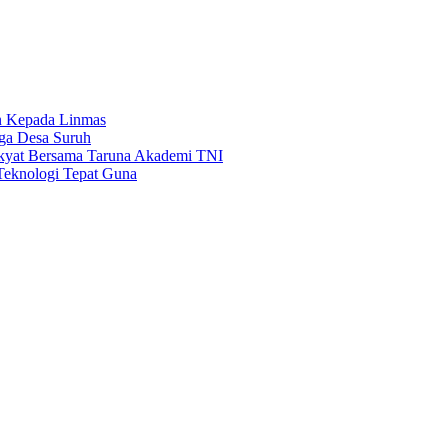
n Kepada Linmas
rga Desa Suruh
akyat Bersama Taruna Akademi TNI
Teknologi Tepat Guna