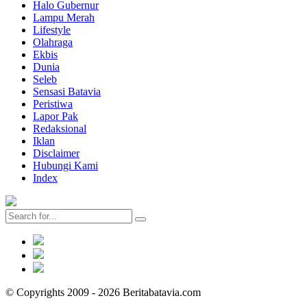
Halo Gubernur
Lampu Merah
Lifestyle
Olahraga
Ekbis
Dunia
Seleb
Sensasi Batavia
Peristiwa
Lapor Pak
Redaksional
Iklan
Disclaimer
Hubungi Kami
Index
© Copyrights 2009 - 2026 Beritabatavia.com