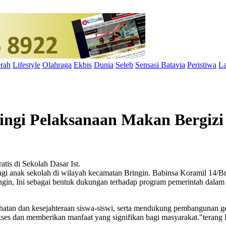
rah
Lifestyle
Olahraga
Ekbis
Dunia
Seleb
Sensasi Batavia
Peristiwa
La
ngi Pelaksanaan Makan Bergizi 
Ist.
agi anak sekolah di wilayah kecamatan Bringin. Babinsa Koramil 14/B
gin, Ini sebagai bentuk dukungan terhadap program pemerintah dalam
atan dan kesejahteraan siswa-siswi, serta mendukung pembangunan ge
sukses dan memberikan manfaat yang signifikan bagi masyarakat."terang