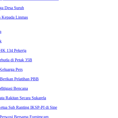
rga Desa Suruh
n Kepada Linmas
a
k
PHK 134 Pekerja
rhutla di Petak 35B
Keluarga Pers
Berikan Pelatihan PBB
 Mitigasi Bencana
ta Rakitan Secara Sukarela
etua Sub Ranting IKSP-PI di Sine
 Perwosi Bersama Forpimcam