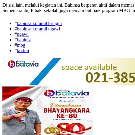
Di sisi lain, melalui kegiatan ini, Babinsa berperan aktif dalam mem
Sementara itu, Pihak sekolah juga menyambut baik program MBG ini 
#
babinsa koramil bringin
#
babinsa koramil ngawi
#
ngawi
#
babinsa
#
mbg
#
kodim