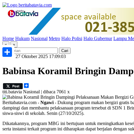
Home
Hukum
Nasional
Metro
Halo Polisi
Halo Gubernur
Lampu Me
«
»
Senin, 27 Oktober 2025 17:09:03
Share
Babinsa Koramil Bringin Dampi
Share
Post
titi.batavia
Nasional | dibaca 7061 x
Beritabatavia.com -
Ngawi
- Dukung program makan bergizi gratis b
dampingi dan membantu pelaksanaan program tersebut di SDN 1 Brin
siswa-siswi di sekolah. Senin (27/10/2025).
Dikatakannya, program MBG ini bertujuan untuk meningkatkan keseh
serta instansi terkait program ini diharapkan dapat berjalan dengan 