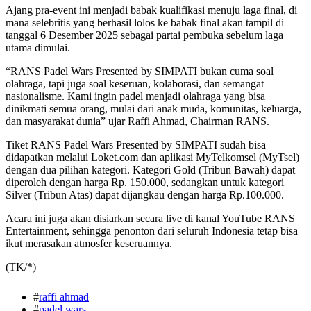
Ajang pra-event ini menjadi babak kualifikasi menuju laga final, di
mana selebritis yang berhasil lolos ke babak final akan tampil di
tanggal 6 Desember 2025 sebagai partai pembuka sebelum laga
utama dimulai.
“RANS Padel Wars Presented by SIMPATI bukan cuma soal
olahraga, tapi juga soal keseruan, kolaborasi, dan semangat
nasionalisme. Kami ingin padel menjadi olahraga yang bisa
dinikmati semua orang, mulai dari anak muda, komunitas, keluarga,
dan masyarakat dunia” ujar Raffi Ahmad, Chairman RANS.
Tiket RANS Padel Wars Presented by SIMPATI sudah bisa
didapatkan melalui Loket.com dan aplikasi MyTelkomsel (MyTsel)
dengan dua pilihan kategori. Kategori Gold (Tribun Bawah) dapat
diperoleh dengan harga Rp. 150.000, sedangkan untuk kategori
Silver (Tribun Atas) dapat dijangkau dengan harga Rp.100.000.
Acara ini juga akan disiarkan secara live di kanal YouTube RANS
Entertainment, sehingga penonton dari seluruh Indonesia tetap bisa
ikut merasakan atmosfer keseruannya.
(TK/*)
#
raffi ahmad
#
padel wars