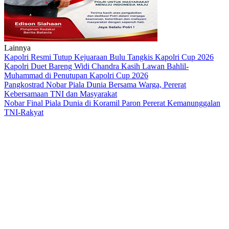
Lainnya
Kapolri Resmi Tutup Kejuaraan Bulu Tangkis Kapolri Cup 2026
Kapolri Duet Bareng Widi Chandra Kasih Lawan Bahlil-
Muhammad di Penutupan Kapolri Cup 2026
Pangkostrad Nobar Piala Dunia Bersama Warga, Pererat
Kebersamaan TNI dan Masyarakat
Nobar Final Piala Dunia di Koramil Paron Pererat Kemanunggalan
TNI-Rakyat