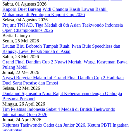
Sabtu, 01 Agustus 2026
Kapolri Duet Bareng Widi Chandra Kasih Lawan Bahlil-
Muhammad di Penutupan Kapolri Cup 2026
Selasa, 04 Agustus 2026
Prajurit TNI AD, Tiga Medali di 8th Asian Taekwondo Indonesia
Open Championships 2026
Berita Lainnya
Senin, 25 Mei 2026
Lautan Biru Bobotoh Tumpah Ruah, Iwan Bule Speechless dan
Bangga, Level Persib Sudah di Asia!
Sabtu, 23 Mei 2026
Grand Final Dandim Cup 2 Ngawi Meriah, Warga Kasreman Bawa
Pulang Mobil
Jumat, 22 Mei 2026
Ngawi Bergetar Malam Ini, Grand Final Dandim Cup 2 Hadirkan
Duel Sarat Prestise dan Emosi
Selasa, 12 Mei 2026
Danlanud Sjamsudin Noor Rajut Kebersamaan dengan Olahraga
Bersama Personel
Minggu, 26 April 2026
Tim Pelatnas Indonesia Sabet 4 Medali di British Taekwondo
International Open 2026
Jumat, 24 April 2026
Kejurnas Taekwondo Cadet dan Junior 2026, Ketum PBTI Ingatkan
Sportivitas