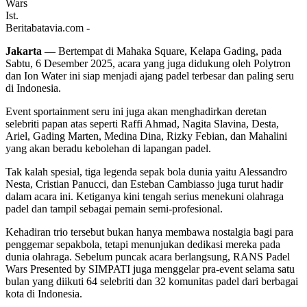
Ist.
Beritabatavia.com -
Jakarta
— Bertempat di Mahaka Square, Kelapa Gading, pada
Sabtu, 6 Desember 2025, acara yang juga didukung oleh Polytron
dan Ion Water ini siap menjadi ajang padel terbesar dan paling seru
di Indonesia.
Event sportainment seru ini juga akan menghadirkan deretan
selebriti papan atas seperti Raffi Ahmad, Nagita Slavina, Desta,
Ariel, Gading Marten, Medina Dina, Rizky Febian, dan Mahalini
yang akan beradu kebolehan di lapangan padel.
Tak kalah spesial, tiga legenda sepak bola dunia yaitu Alessandro
Nesta, Cristian Panucci, dan Esteban Cambiasso juga turut hadir
dalam acara ini. Ketiganya kini tengah serius menekuni olahraga
padel dan tampil sebagai pemain semi-profesional.
Kehadiran trio tersebut bukan hanya membawa nostalgia bagi para
penggemar sepakbola, tetapi menunjukan dedikasi mereka pada
dunia olahraga. Sebelum puncak acara berlangsung, RANS Padel
Wars Presented by SIMPATI juga menggelar pra-event selama satu
bulan yang diikuti 64 selebriti dan 32 komunitas padel dari berbagai
kota di Indonesia.