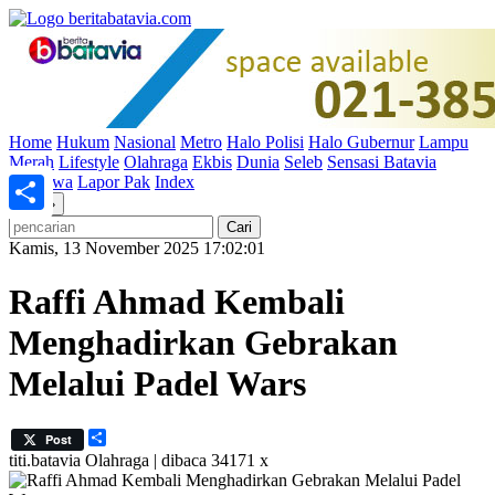
Home
Hukum
Nasional
Metro
Halo Polisi
Halo Gubernur
Lampu
Merah
Lifestyle
Olahraga
Ekbis
Dunia
Seleb
Sensasi Batavia
Peristiwa
Lapor Pak
Index
«
»
Share
Kamis, 13 November 2025 17:02:01
Raffi Ahmad Kembali
Menghadirkan Gebrakan
Melalui Padel Wars
Share
Post
titi.batavia
Olahraga | dibaca 34171 x