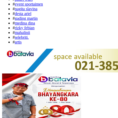
#
event sportaimen
#
nagita slavina
#
desta ariel
#
gading martin
#
medina dina
#
rizky febian
#
mahalinii
#
selebriti.
#
artis