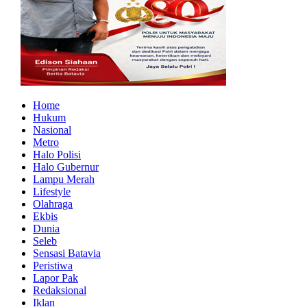
Home
Hukum
Nasional
Metro
Halo Polisi
Halo Gubernur
Lampu Merah
Lifestyle
Olahraga
Ekbis
Dunia
Seleb
Sensasi Batavia
Peristiwa
Lapor Pak
Redaksional
Iklan